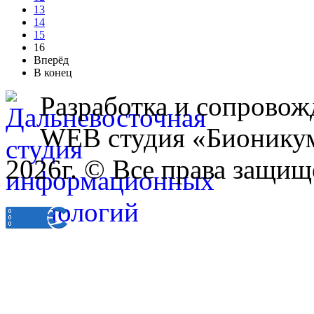
13
14
15
16
Вперёд
В конец
Разработка и сопровож
WEB студия «Бионику
2026г. © Все права защищ