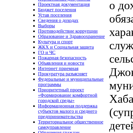
о до
Проектная документация
Бюджет поселения
обяз
Устав поселения
Сведения о доходах
Выборы
хара
Противодействие коррупции
Образование и Здравоохранение
служ
Культура и спорт
ЖКХ и Социальная защита
ГО и ЧС
сель
Пожарная безопасность
Объявления и новости
Джон
Интернет приемная
Прокуратура разъясняет
Федеральные и муниципальные
муни
программы
Приоритетный проект
Хаба
«Формирование комфортной
городской среды»
Информационная поддержка
(суп
субъектов малого и среднего
предпринимательства
дете
Территориальное общественное
самоуправление
Обращения граждан