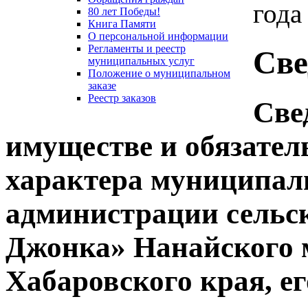
года
80 лет Победы!
Книга Памяти
О персональной информации
Регламенты и реестр
Све
муниципальных услуг
Положение о муниципальном
заказе
Реестр заказов
Све
имуществе и обязател
характера муниципал
администрации сельск
Джонка» Нанайского 
Хабаровского края, ег