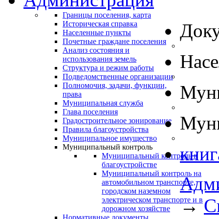
Границы поселения, карта
Историческая справка
Док
Населенные пункты
Почетные граждане поселения
Анализ состояния и
Нас
использования земель
Структура и режим работы
Подведомственные организации
Полномочия, задачи, функции,
Муни
права
Муниципальная служба
Глава поселения
Муни
Градостроительное зонирование
Правила благоустройства
Муниципальное имущество
Муниципальный контроль
книг
Муниципальный контроль в
благоустройстве
Муниципальный контроль на
Адм
автомобильном транспорте,
городском наземном
→
С
электрическом транспорте и в
дорожном хозяйстве
Нормативные документы