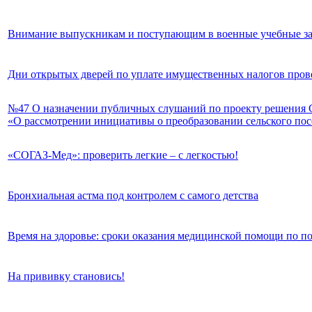
Внимание выпускникам и поступающим в военные учебные зав
Дни открытых дверей по уплате имущественных налогов прове
№47 О назначении публичных слушаний по проекту решения С
«О рассмотрении инициативы о преобразовании сельского по
«СОГАЗ-Мед»: проверить легкие – с легкостью!
Бронхиальная астма под контролем с самого детства
Время на здоровье: сроки оказания медицинской помощи по 
На прививку становись!