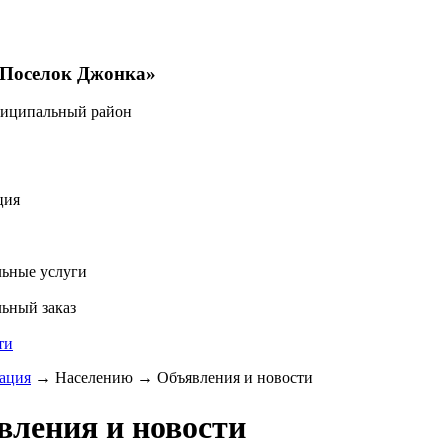
«Поселок Джонка»
ниципальный район
ция
ьные услуги
ьный заказ
ти
ация
→
Населению
→
Объявления и новости
вления и новости