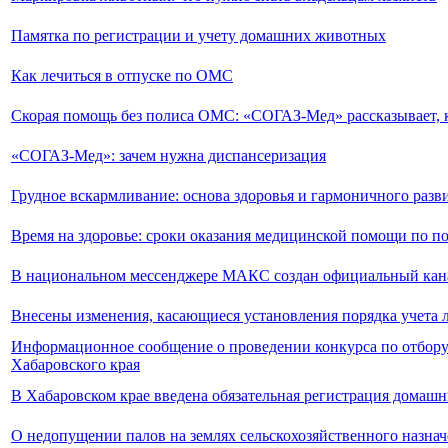
Памятка по регистрации и учету домашних животных
Как лечиться в отпуске по ОМС
Скорая помощь без полиса ОМС: «СОГАЗ-Мед» рассказывает, 
«СОГАЗ-Мед»: зачем нужна диспансеризация
Грудное вскармливание: основа здоровья и гармоничного разв
Время на здоровье: сроки оказания медицинской помощи по 
В национальном мессенджере МАКС создан официальный кан
Внесены изменения, касающиеся установления порядка учета
Информационное сообщение о проведении конкурса по отбору
Хабаровского края
В Хабаровском крае введена обязательная регистрация домаш
О недопущении палов на землях сельскохозяйственного назна