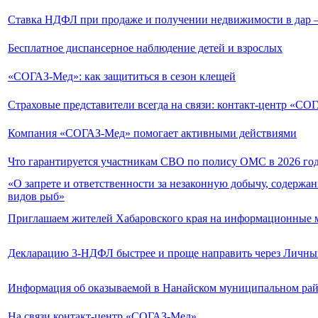
Ставка НДФЛ при продаже и получении недвижимости в дар –
Бесплатное диспансерное наблюдение детей и взрослых
«СОГАЗ-Мед»: как защититься в сезон клещей
Страховые представители всегда на связи: контакт-центр «СОГ
Компания «СОГАЗ-Мед» помогает активными действиями
Что гарантируется участникам СВО по полису ОМС в 2026 го
«О запрете и ответственности за незаконную добычу, содержа
видов рыб»
Приглашаем жителей Хабаровского края на информационные м
Декларацию 3-НДФЛ быстрее и проще направить через Личны
Информация об оказываемой в Нанайском муниципальном райо
На связи контакт-центр «СОГАЗ-Мед»