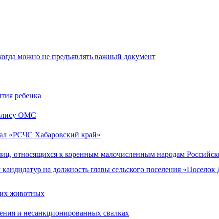
когда можно не предъявлять важный документ
ития ребенка
полису ОМС
ал «РСЧС Хабаровский край»
 лиц, относящихся к коренным малочисленным народам Российс
 кандидатур на должность главы сельского поселения «Посело
них животных
чения и несанкционированных свалках