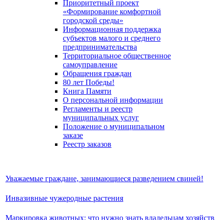
Приоритетный проект
«Формирование комфортной
городской среды»
Информационная поддержка
субъектов малого и среднего
предпринимательства
Территориальное общественное
самоуправление
Обращения граждан
80 лет Победы!
Книга Памяти
О персональной информации
Регламенты и реестр
муниципальных услуг
Положение о муниципальном
заказе
Реестр заказов
Уважаемые граждане, занимающиеся разведением свиней!
Инвазивные чужеродные растения
Маркировка животных: что нужно знать владельцам хозяйств