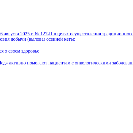
6 августа 2025 г. № 127-П в целях осуществления традиционног
овия добычи (вылова) осенней кеты:
я о своем здоровье
ед» активно помогают пациентам с онкологическими заболева