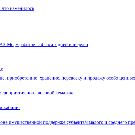
 что изменилось
АЗ-Мед» работает 24 часа 7 дней в неделю
ду
ние, приобретению, хранение, перевозку и продажу особо ценны
ероприятия по налоговой тематике
й кабинет
не имущественной поддержке субъектам малого и среднего пр