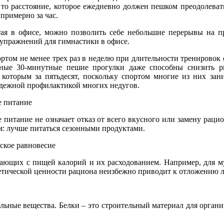
 то расстояние, которое ежедневно должен пешком преодолеват
примерно за час.
ая в офисе, можно позволить себе небольшие перерывы на п
упражнений для гимнастики в офисе.
ортом не менее трех раз в неделю при длительности тренировок
ные 30-минутные пешие прогулки даже способны снизить ри
 которым за пятьдесят, поскольку спортом многие из них зани
адежной профилактикой многих недугов.
 питание
 питание не означает отказ от всего вкусного или замену рацио
м: лучше питаться сезонными продуктами.
ское равновесие
ющих с пищей калорий и их расходованием. Например, для му
гетической ценности рациона неизбежно приводит к отложению 
ьные вещества. Белки – это строительный материал для организ