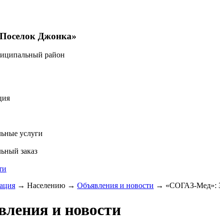
«Поселок Джонка»
ниципальный район
ция
ьные услуги
ьный заказ
ти
ация
→
Населению
→
Объявления и новости
→
«СОГАЗ-Мед»: З
вления и новости