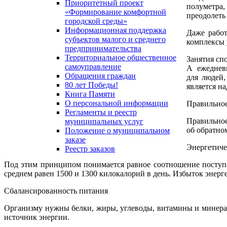
Приоритетный проект
полуметра,
«Формирование комфортной
преодолеть 
городской среды»
Информационная поддержка
Даже работ
субъектов малого и среднего
комплексы 
предпринимательства
Территориальное общественное
Занятия сп
самоуправление
А ежеднев
Обращения граждан
для людей,
80 лет Победы!
является н
Книга Памяти
О персональной информации
Правильное
Регламенты и реестр
Правильное
муниципальных услуг
об обратно
Положение о муниципальном
заказе
Энергетиче
Реестр заказов
Под этим принципом понимается равное соотношение поступа
среднем равен 1500 и 1300 килокалорий в день. Избыток энер
Сбалансированность питания
Организму нужны белки, жиры, углеводы, витамины и минерал
источник энергии.