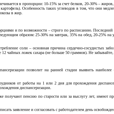
печивается в пропорции: 10-15% за счет белков, 20-30% – жиров
 картофель). Особенность таких углеводов в том, что они медл
юкозы в жир.
порциями и по возможности – строго по расписанию. Последний 
едующим образом: 25-30% на завтрак, 35% на обед, 20-25% на у
ебление соли – основная причина сердечно-сосудистых забол
е 12 чайных ложек сахара (не больше 50 граммов). Не забывайте,
пансеризации позволит на ранней стадии выявить наиболее 
рудников от работы на 1 или 2 дня для прохождения диспансе
рохождения диспансеризации.
е получают пенсию по старости или за выслугу лет, имеют пра
исать заявление и согласовать с работодателем день освобожде