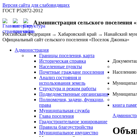
Версия сайта для слабовидящих
ГОСТ Р52872-2012
Администрация сельского поселения 
Российская Федерация → Хабаровский край → Нанайский му
Официальный сайт сельского поселения «Поселок Джонка»
Администрация
Границы поселения, карта
Историческая справка
Документа
Населенные пункты
Почетные граждане поселения
Населению
Анализ состояния и
использования земель
Муниципал
Структура и режим работы
Подведомственные организации
Муниципал
Полномочия, задачи, функции,
права
книга памя
Муниципальная служба
Администр
Глава поселения
Градостроительное зонирование
Правила благоустройства
Объя
Муниципальное имущество