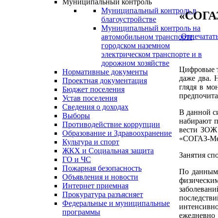
Муниципальный контроль
Муниципальный контроль в
«СОГАЗ
благоустройстве
Муниципальный контроль на
Отпечатат
автомобильном транспорте,
городском наземном
электрическом транспорте и в
дорожном хозяйстве
Цифровые т
Нормативные документы
даже два. 
Проектная документация
глядя в мо
Бюджет поселения
предпочита
Устав поселения
Сведения о доходах
В данной с
Выборы
набирают п
Противодействие коррупции
вести ЗОЖ 
Образование и Здравоохранение
«СОГАЗ-Мед
Культура и спорт
ЖКХ и Социальная защита
Занятия сп
ГО и ЧС
Пожарная безопасность
По данным 
Объявления и новости
физическим
Интернет приемная
заболевани
Прокуратура разъясняет
последств
Федеральные и муниципальные
интенсивно
программы
ежедневно 