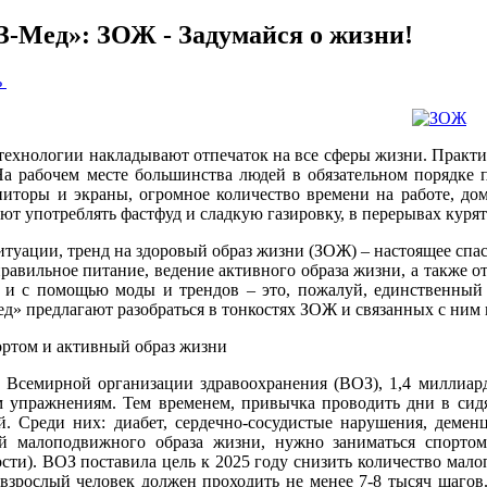
-Мед»: ЗОЖ - Задумайся о жизни!
ь
ехнологии накладывают отпечаток на все сферы жизни. Практич
На рабочем месте большинства людей в обязательном порядке
ниторы и экраны, огромное количество времени на работе, до
ют употреблять фастфуд и сладкую газировку, в перерывах курят
итуации, тренд на здоровый образ жизни (ЗОЖ) – настоящее спа
равильное питание, ведение активного образа жизни, а также 
и с помощью моды и трендов – это, пожалуй, единственный 
» предлагают разобраться в тонкостях ЗОЖ и связанных с ним 
ортом и активный образ жизни
Всемирной организации здравоохранения (ВОЗ), 1,4 миллиард
 упражнениям. Тем временем, привычка проводить дни в сид
й. Среди них: диабет, сердечно-сосудистые нарушения, деме
ий малоподвижного образа жизни, нужно заниматься спорто
сти). ВОЗ поставила цель к 2025 году снизить количество мал
взрослый человек должен проходить не менее 7-8 тысяч шагов.