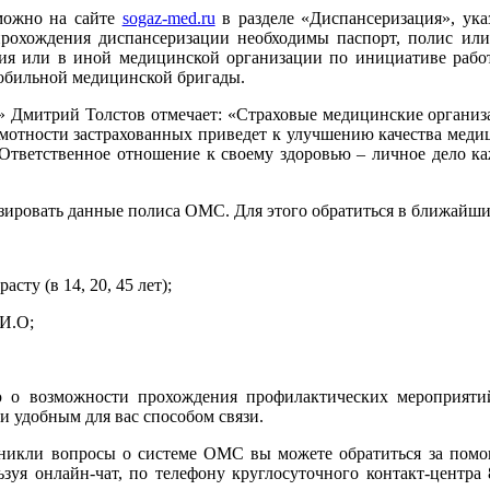
 можно на сайте
sogaz-med.ru
в разделе «Диспансеризация», ука
прохождения диспансеризации необходимы паспорт, полис ил
ия или в иной медицинской организации по инициативе работо
обильной медицинской бригады.
 Дмитрий Толстов отмечает: «Страховые медицинские организа
мотности застрахованных приведет к улучшению качества медиц
Ответственное отношение к своему здоровью – личное дело каж
зировать данные полиса ОМС. Для этого обратиться в ближай
сту (в 14, 20, 45 лет);
.И.О;
 о возможности прохождения профилактических мероприяти
 удобным для вас способом связи.
никли вопросы о системе ОМС вы можете обратиться за помощь
я онлайн-чат, по телефону круглосуточного контакт-центра 8