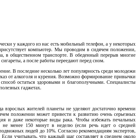
ески у каждого из нас есть мобильный телефон, а у некоторых
 присутствует компьютер. Мы проводим в сидячем положении,
ма, в общественном транспорте. В обеденный перерыв многие
 сигареты, а после работы переедают перед сном.
сение. В последние несколько лет популярность среди молодежи
отказ от алкоголя и курения. Возможно формирование привычки
способ остаться здоровыми и благополучными. Специалисты
полезных гаджетах.
а взрослых жителей планеты не уделяют достаточно времени
ячем положении может привести к развитию очень серьезных
нция и даже некоторые виды рака. Чтобы избежать печальных
м не менее 150 минут в неделю (если речь идет о средней
оподвижных людей до 10%. Согласно рекомендациям экспертов,
 Если учитывать, что каждый шаг составляет в среднем около