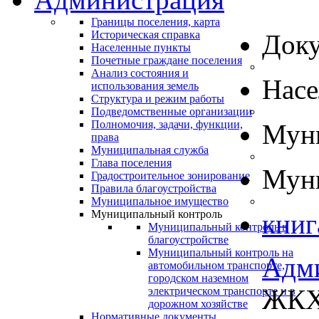
Границы поселения, карта
Историческая справка
Док
Населенные пункты
Почетные граждане поселения
Анализ состояния и
Нас
использования земель
Структура и режим работы
Подведомственные организации
Полномочия, задачи, функции,
Муни
права
Муниципальная служба
Глава поселения
Муни
Градостроительное зонирование
Правила благоустройства
Муниципальное имущество
Муниципальный контроль
книг
Муниципальный контроль в
благоустройстве
Муниципальный контроль на
Адм
автомобильном транспорте,
городском наземном
ЖКХ 
электрическом транспорте и в
дорожном хозяйстве
Нормативные документы