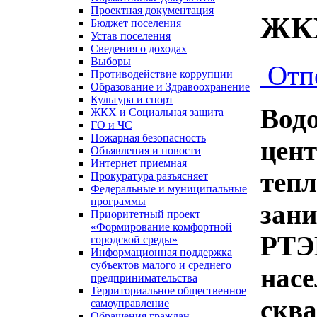
Проектная документация
ЖКХ
Бюджет поселения
Устав поселения
Сведения о доходах
Выборы
Отп
Противодействие коррупции
Образование и Здравоохранение
Культура и спорт
Во
ЖКХ и Социальная защита
ГО и ЧС
Пожарная безопасность
цен
Объявления и новости
Интернет приемная
теп
Прокуратура разъясняет
Федеральные и муниципальные
программы
зан
Приоритетный проект
«Формирование комфортной
РТЭ
городской среды»
Информационная поддержка
субъектов малого и среднего
нас
предпринимательства
Территориальное общественное
скв
самоуправление
Обращения граждан