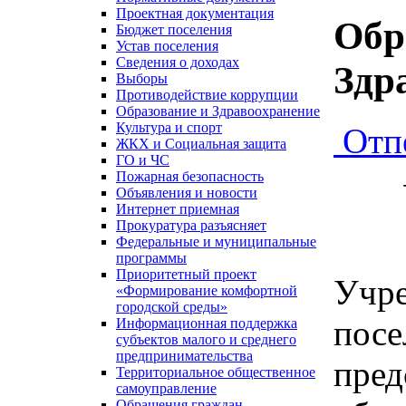
Проектная документация
Обр
Бюджет поселения
Устав поселения
Сведения о доходах
Здр
Выборы
Противодействие коррупции
Образование и Здравоохранение
Культура и спорт
Отп
ЖКХ и Социальная защита
ГО и ЧС
Пожарная безопасность
Объявления и новости
Интернет приемная
Прокуратура разъясняет
Федеральные и муниципальные
программы
Приоритетный проект
Учре
«Формирование комфортной
городской среды»
пос
Информационная поддержка
субъектов малого и среднего
предпринимательства
пре
Территориальное общественное
самоуправление
Обращения граждан