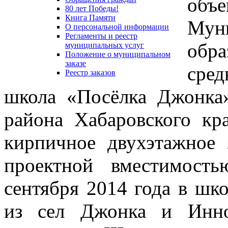
объе
80 лет Победы!
Книга Памяти
Му
О персональной информации
Регламенты и реестр
обр
муниципальных услуг
Положение о муниципальном
заказе
сре
Реестр заказов
школа «Посёлка Джонка
района Хабаровского кр
кирпичное двухэтажное 
проектной вместимост
сентября 2014 года в шк
из сел Джонка и Инно