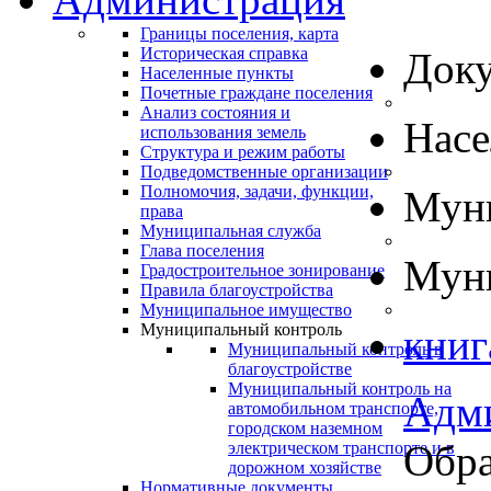
Границы поселения, карта
Историческая справка
Док
Населенные пункты
Почетные граждане поселения
Анализ состояния и
Нас
использования земель
Структура и режим работы
Подведомственные организации
Полномочия, задачи, функции,
Муни
права
Муниципальная служба
Глава поселения
Муни
Градостроительное зонирование
Правила благоустройства
Муниципальное имущество
Муниципальный контроль
книг
Муниципальный контроль в
благоустройстве
Муниципальный контроль на
Адм
автомобильном транспорте,
городском наземном
Обра
электрическом транспорте и в
дорожном хозяйстве
Нормативные документы