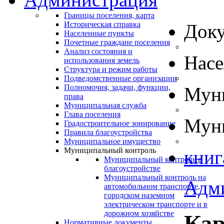
Границы поселения, карта
Историческая справка
Док
Населенные пункты
Почетные граждане поселения
Анализ состояния и
Нас
использования земель
Структура и режим работы
Подведомственные организации
Полномочия, задачи, функции,
Муни
права
Муниципальная служба
Глава поселения
Муни
Градостроительное зонирование
Правила благоустройства
Муниципальное имущество
Муниципальный контроль
книг
Муниципальный контроль в
благоустройстве
Муниципальный контроль на
Адм
автомобильном транспорте,
городском наземном
электрическом транспорте и в
дорожном хозяйстве
Кар
Нормативные документы