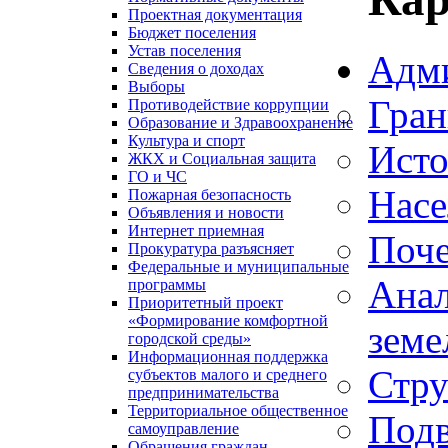
Проектная документация
Бюджет поселения
Устав поселения
Адм
Сведения о доходах
Выборы
Гран
Противодействие коррупции
Образование и Здравоохранение
Культура и спорт
Исто
ЖКХ и Социальная защита
ГО и ЧС
Насе
Пожарная безопасность
Объявления и новости
Интернет приемная
Поче
Прокуратура разъясняет
Федеральные и муниципальные
Анал
программы
Приоритетный проект
«Формирование комфортной
земе
городской среды»
Информационная поддержка
Стру
субъектов малого и среднего
предпринимательства
Территориальное общественное
Подв
самоуправление
Обращения граждан