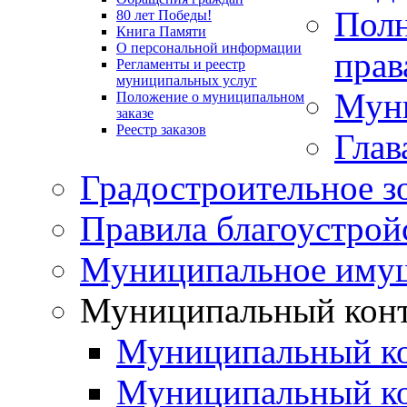
Полн
80 лет Победы!
Книга Памяти
О персональной информации
прав
Регламенты и реестр
муниципальных услуг
Муни
Положение о муниципальном
заказе
Реестр заказов
Глав
Градостроительное з
Правила благоустрой
Муниципальное иму
Муниципальный кон
Муниципальный ко
Муниципальный ко