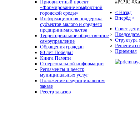
#РСЧС #Ха
Приоритетный проект
«Формирование комфортной
< Назад
городской среды»
Вперёд >
Информационная поддержка
субъектов малого и среднего
Совет депу
предпринимательства
Председате
Территориальное общественное
Структура 
самоуправление
Решения со
Обращения граждан
Приемная
80 лет Победы!
Книга Памяти
О персональной информации
Регламенты и реестр
муниципальных услуг
Положение о муниципальном
заказе
Реестр заказов