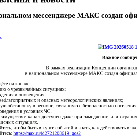
ональном мессенджере МАКС создан оф
ь
Важное сообще
В рамках реализации Концепции организа
в национальном мессенджере МАКС создан официал
ёте на канале:
ию о чрезвычайных ситуациях;
ждения и оповещения;
 неблагоприятных и опасных метеорологических явлениях;
ную обстановку в регионе, связанную с безопасностью населения
поведения в условиях ЧС.
еимущество: канал доступен даже при замедлении или ограни
изисных ситуациях.
тесь, чтобы быть в курсе событий и знать, как действовать в эк
йтесь:
https://max.ru/id2721208619_gos2