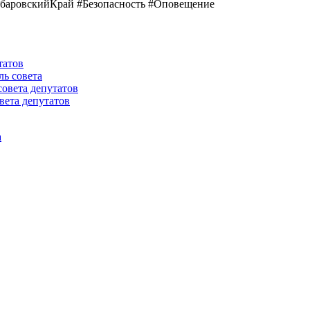
баровскийКрай #Безопасность #Оповещение
татов
ль совета
совета депутатов
вета депутатов