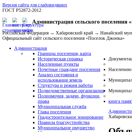
Версия сайта для слабовидящих
ГОСТ Р52872-2012
Администрация сельского поселения 
Российская Федерация → Хабаровский край → Нанайский му
Официальный сайт сельского поселения «Поселок Джонка»
Администрация
Границы поселения, карта
Историческая справка
Документа
Населенные пункты
Почетные граждане поселения
Населению
Анализ состояния и
использования земель
Муниципал
Структура и режим работы
Подведомственные организации
Муниципал
Полномочия, задачи, функции,
права
книга памя
Муниципальная служба
Администр
Глава поселения
Хабаровски
Градостроительное зонирование
Правила благоустройства
Муниципальное имущество
Объя