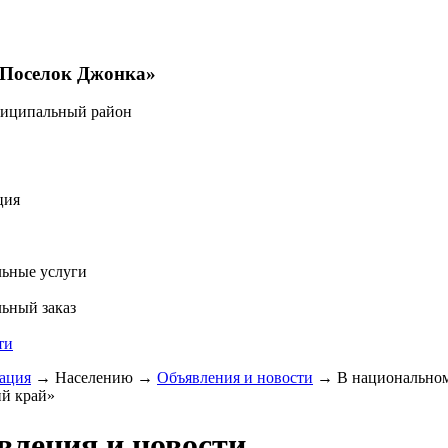
«Поселок Джонка»
ниципальный район
ция
ьные услуги
ьный заказ
ти
ация
→
Населению
→
Объявления и новости
→
В национально
й край»
вления и новости