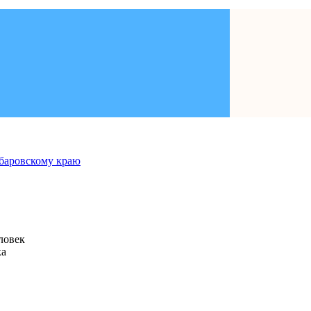
человек
ка