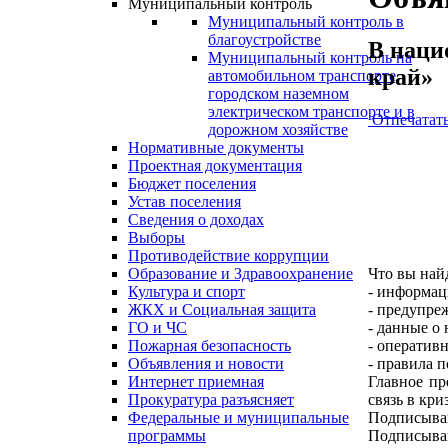
Муниципальный контроль
Муниципальный контроль в
благоустройстве
В наци
Муниципальный контроль на
край»
автомобильном транспорте,
городском наземном
электрическом транспорте и в
Отпечатат
дорожном хозяйстве
Нормативные документы
Проектная документация
Бюджет поселения
Устав поселения
Сведения о доходах
Выборы
Противодействие коррупции
Что вы найд
Образование и Здравоохранение
- информац
Культура и спорт
- предупре
ЖКХ и Социальная защита
- данные о
ГО и ЧС
- оператив
Пожарная безопасность
- правила 
Объявления и новости
Главное пр
Интернет приемная
связь в кр
Прокуратура разъясняет
Подписывай
Федеральные и муниципальные
Подписыва
программы