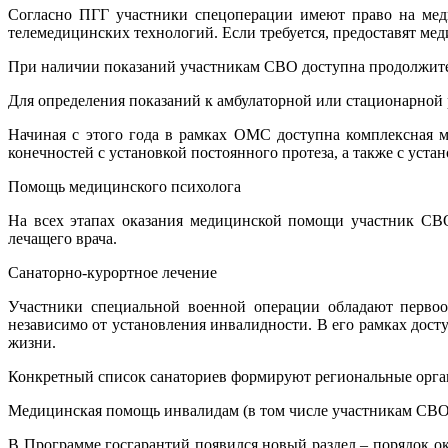
Согласно ПГГ участники спецоперации имеют право на меди
телемедицинских технологий. Если требуется, предоставят ме
При наличии показаний участникам СВО доступна продолжител
Для определения показаний к амбулаторной или стационарной
Начиная с этого года в рамках ОМС доступна комплексная 
конечностей с установкой постоянного протеза, а также с уста
Помощь медицинского психолога
На всех этапах оказания медицинской помощи участник СВО
лечащего врача.
Санаторно-курортное лечение
Участники специальной военной операции обладают первоо
независимо от установления инвалидности. В его рамках дост
жизни.
Конкретный список санаториев формируют региональные органы
Медицинская помощь инвалидам (в том числе участникам СВО
В Программе госгарантий появился новый раздел – порядок о