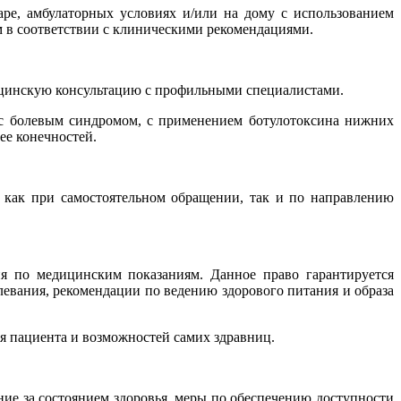
е, амбулаторных условиях и/или на дому с использованием
м в соответствии с клиническими рекомендациями.
ицинскую консультацию с профильными специалистами.
 с болевым синдромом, с применением ботулотоксина нижних
ее конечностей.
 как при самостоятельном обращении, так и по направлению
я по медицинским показаниям. Данное право гарантируется
левания, рекомендации по ведению здорового питания и образа
я пациента и возможностей самих здравниц.
ие за состоянием здоровья, меры по обеспечению доступности