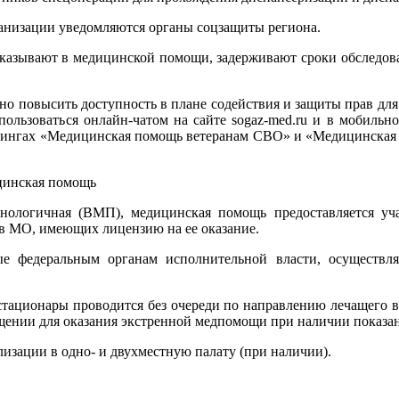
ганизации уведомляются органы соцзащиты региона.
казывают в медицинской помощи, задерживают сроки обследован
нно повысить доступность в плане содействия и защиты прав дл
оспользоваться онлайн-чатом на сайте sogaz-med.ru и в моби
дингах «Медицинская помощь ветеранам СВО» и «Медицинская р
цинская помощь
хнологичная (ВМП), медицинская помощь предоставляется уч
 в МО, имеющих лицензию на ее оказание.
е федеральным органам исполнительной власти, осуществля
стационары проводится без очереди по направлению лечащего в
щении для оказания экстренной медпомощи при наличии показа
изации в одно- и двухместную палату (при наличии).