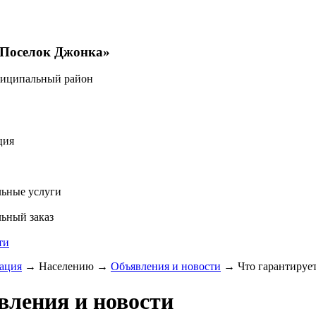
«Поселок Джонка»
ниципальный район
ция
ьные услуги
ьный заказ
ти
ация
→
Населению
→
Объявления и новости
→
Что гарантируе
вления и новости