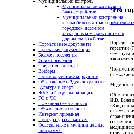
Муниципальный контроль
Муниципальный контроль в
Что га
благоустройстве
Муниципальный контроль на
Отпечатат
автомобильном транспорте,
городском наземном
электрическом транспорте и в
дорожном хозяйстве
Порядок о
Нормативные документы
гарантий (
Проектная документация
чем нужно
Бюджет поселения
зависимост
Устав поселения
Сведения о доходах
Что именно
Выборы
страховой
Противодействие коррупции
Образование и Здравоохранение
Медицинска
Культура и спорт
ЖКХ и Социальная защита
Об организ
ГО и ЧС
И.В. Балан
Пожарная безопасность
«Защитники
Объявления и новости
страхован
Интернет приемная
ограничени
Прокуратура разъясняет
состоянии
Федеральные и муниципальные
медицинско
программы
отдельног