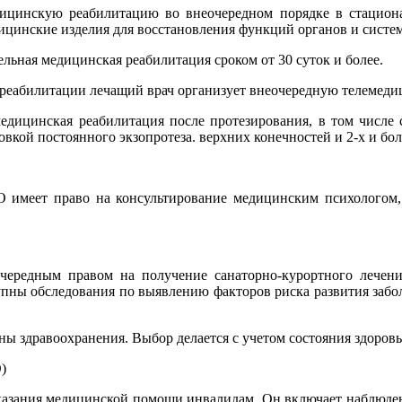
цинскую реабилитацию во внеочередном порядке в стационар
дицинские изделия для восстановления функций органов и систе
ьная медицинская реабилитация сроком от 30 суток и более.
 реабилитации лечащий врач организует внеочередную телемед
медицинская реабилитация после протезирования, в том числе
новкой постоянного экзопротеза. верхних конечностей и 2-х и бол
 имеет право на консультирование медицинским психологом,
чередным правом на получение санаторно-курортного лечени
упны обследования по выявлению факторов риска развития забо
 здравоохранения. Выбор делается с учетом состояния здоровь
)
казания медицинской помощи инвалидам. Он включает наблюден