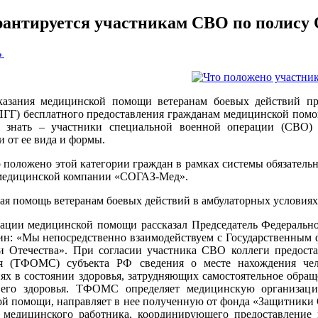
рантируется участникам СВО по полису 
ь
казания медицинской помощи ветеранам боевых действий пр
ПГГ) бесплатного предоставления гражданам медицинской помощ
 знать – участники специальной военной операции (СВО) 
и от ее вида и формы.
 положено этой категории граждан в рамках системы обязател
 медицинской компании «СОГАЗ-Мед».
я помощь ветеранам боевых действий в амбулаторных условиях
ации медицинской помощи рассказал Председатель Федеральн
ин: «Мы непосредственно взаимодействуем с Государственным
 Отечества». При согласии участника СВО коллеги предоста
ия (ТФОМС) субъекта РФ сведения о месте нахождения че
ях в состоянии здоровья, затрудняющих самостоятельное обр
 его здоровья. ТФОМС определяет медицинскую организац
й помощи, направляет в нее полученную от фонда «Защитники 
о медицинского работника, координирующего предоставлени