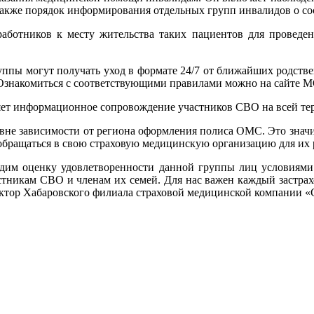
также порядок информирования отдельных групп инвалидов о со
аботников к месту жительства таких пациентов для проведен
руппы могут получать уход в формате 24/7 от ближайших родств
знакомиться с соответствующими правилами можно на сайте МО
ет информационное сопровождение участников СВО на всей те
не зависимости от региона оформления полиса ОМС. Это значит
бращаться в свою страховую медицинскую организацию для их 
дим оценку удовлетворенности данной группы лиц условиями
стникам СВО и членам их семей. Для нас важен каждый застра
ектор Хабаровского филиала страховой медицинской компании 