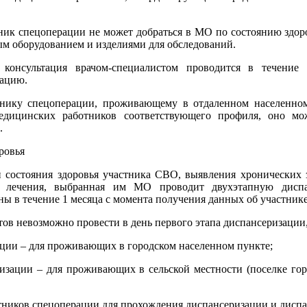
ник спецоперации не может добраться в МО по состоянию здоро
м оборудованием и изделиями для обследований.
 консультация врачом-специалистом проводится в течени
ацию.
нику спецоперации, проживающему в отдаленном населенном 
едицинских работников соответствующего профиля, оно мо
.
ровья
 состояния здоровья участника СВО, выявления хронических з
я лечения, выбранная им МО проводит двухэтапную дисп
ны в течение 1 месяца с момента получения данных об участник
ов невозможно провести в день первого этапа диспансеризации
зации – для проживающих в городском населенном пункте;
ризации – для проживающих в сельской местности (поселке гор
ников спецоперации для прохождения диспансеризации и диспа