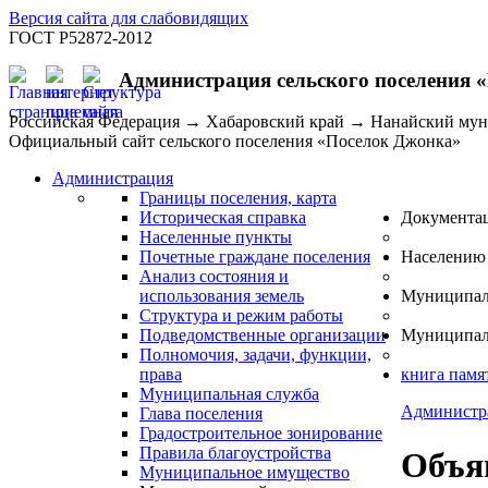
Версия сайта для слабовидящих
ГОСТ Р52872-2012
Администрация сельского поселения 
Российская Федерация → Хабаровский край → Нанайский му
Официальный сайт сельского поселения «Поселок Джонка»
Администрация
Границы поселения, карта
Историческая справка
Документа
Населенные пункты
Почетные граждане поселения
Населению
Анализ состояния и
использования земель
Муниципал
Структура и режим работы
Подведомственные организации
Муниципал
Полномочия, задачи, функции,
права
книга памя
Муниципальная служба
Администр
Глава поселения
Градостроительное зонирование
Правила благоустройства
Объя
Муниципальное имущество