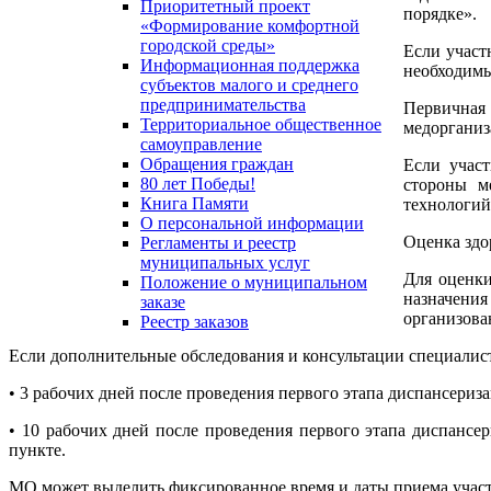
Приоритетный проект
порядке».
«Формирование комфортной
городской среды»
Если участ
Информационная поддержка
необходимы
субъектов малого и среднего
предпринимательства
Первичная
Территориальное общественное
медорганиз
самоуправление
Обращения граждан
Если участ
80 лет Победы!
стороны м
Книга Памяти
технологий
О персональной информации
Оценка здо
Регламенты и реестр
муниципальных услуг
Для оценки
Положение о муниципальном
назначени
заказе
организова
Реестр заказов
Если дополнительные обследования и консультации специалист
• 3 рабочих дней после проведения первого этапа диспансери
• 10 рабочих дней после проведения первого этапа диспансе
пункте.
МО может выделить фиксированное время и даты приема участ