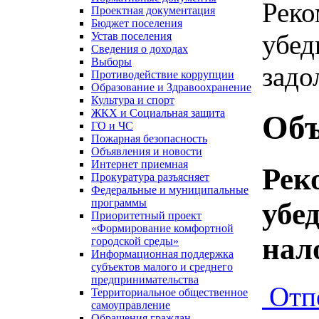
Реко
Проектная документация
Бюджет поселения
убед
Устав поселения
Сведения о доходах
Выборы
задо
Противодействие коррупции
Образование и Здравоохранение
Культура и спорт
ЖКХ и Социальная защита
Объ
ГО и ЧС
Пожарная безопасность
Объявления и новости
Интернет приемная
Рек
Прокуратура разъясняет
Федеральные и муниципальные
программы
убе
Приоритетный проект
«Формирование комфортной
нал
городской среды»
Информационная поддержка
субъектов малого и среднего
предпринимательства
Отп
Территориальное общественное
самоуправление
Обращения граждан