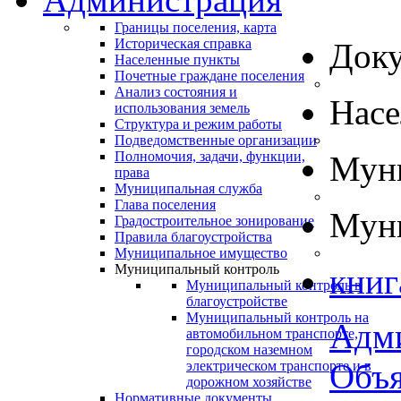
Границы поселения, карта
Историческая справка
Док
Населенные пункты
Почетные граждане поселения
Анализ состояния и
Нас
использования земель
Структура и режим работы
Подведомственные организации
Полномочия, задачи, функции,
Муни
права
Муниципальная служба
Глава поселения
Муни
Градостроительное зонирование
Правила благоустройства
Муниципальное имущество
Муниципальный контроль
книг
Муниципальный контроль в
благоустройстве
Муниципальный контроль на
Адм
автомобильном транспорте,
городском наземном
Объя
электрическом транспорте и в
дорожном хозяйстве
Нормативные документы