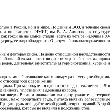
лько в России, но и в мире. По данным ВОЗ, в течение своей
а, а по статистике НМИЦ им В. А. Алмазова, в структуре
ак груди на начальной стадии (всего их четыре) излечим в 80-
ь угрозу, ее надо обнаружить. О разумной онконастороженности
енным факторам риска. На долю отягощенной наследственности
Наибольший вклад вносит возраст (в «красной зоне» женщины
ие родов, длительная заместительная гормонотерапия, курение и
водить самообследование как минимум раз в месяц необходимо.
о относящегося к своей жизни.
 цикла. При менопаузе – в один и тот же день ежемесячно. Что
ненность, уплотнения, выделения из соска.
уки вверх. В таком положении вы сразу увидите чрезмерное
лжно. Легко прощупайте грудь, пытаясь выявить более плотные
 Правую грудь исследуйте левой рукой, левую – правой. Второй
образования, которые не выявили в положении стоя.