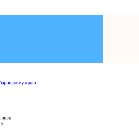
человек
ка