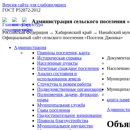
Версия сайта для слабовидящих
ГОСТ Р52872-2012
Администрация сельского поселения 
Российская Федерация → Хабаровский край → Нанайский му
Официальный сайт сельского поселения «Поселок Джонка»
Администрация
Границы поселения, карта
Историческая справка
Документа
Населенные пункты
Почетные граждане поселения
Населению
Анализ состояния и
использования земель
Муниципал
Структура и режим работы
Подведомственные организации
Муниципал
Полномочия, задачи, функции,
права
книга памя
Муниципальная служба
Администр
Глава поселения
Градостроительное зонирование
Правила благоустройства
Объя
Муниципальное имущество