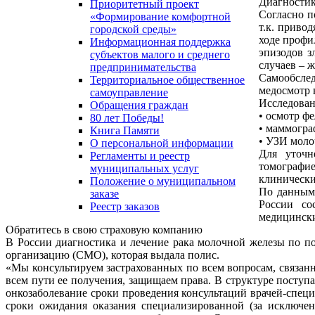
Диагностик
Приоритетный проект
Согласно п
«Формирование комфортной
т.к. приво
городской среды»
ходе профи
Информационная поддержка
эпизодов з
субъектов малого и среднего
случаев – 
предпринимательства
Самообслед
Территориальное общественное
медосмотр 
самоуправление
Исследован
Обращения граждан
• осмотр ф
80 лет Победы!
• маммограф
Книга Памяти
• УЗИ молоч
О персональной информации
Для уточн
Регламенты и реестр
томографи
муниципальных услуг
клинически
Положение о муниципальном
По данным 
заказе
России со
Реестр заказов
медицинск
Обратитесь в свою страховую компанию
В России диагностика и лечение рака молочной железы по 
организацию (СМО), которая выдала полис.
«Мы консультируем застрахованных по всем вопросам, связа
всем пути ее получения, защищаем права. В структуре посту
онкозаболевание сроки проведения консультаций врачей-специ
сроки ожидания оказания специализированной (за исключе