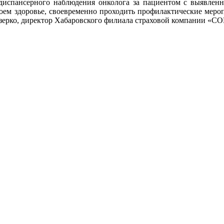
я диспансерного наблюдения онколога за пациентом с выявлен
воем здоровье, своевременно проходить профилактические меро
азерко, директор Хабаровского филиала страховой компании «С