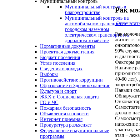
Муниципальный контроль
Муниципальный контроль в
Рак мо
благоустройстве
Муниципальный контроль на
Отпечатат
автомобильном транспорте,
городском наземном
Рак молочн
электрическом транспорте и в
жизни с э
дорожном хозяйстве
онкопатоло
Нормативные документы
90% случае
Проектная документация
и диагност
Бюджет поселения
Факторы р
Устав поселения
Наличие ра
Сведения о доходах
приходится
Выборы
40-60 лет)
Противодействие коррупции
злоупотреб
Образование и Здравоохранение
Навыки сам
Культура и спорт
Обнаружить
ЖКХ и Социальная защита
Онконастор
ГО и ЧС
Самостояте
Пожарная безопасность
должно нас
Объявления и новости
Самоосмотр
Интернет приемная
натяжение 
Прокуратура разъясняет
участки, н
Федеральные и муниципальные
этап – леж
программы