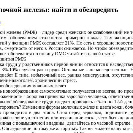
лочной железы: найти и обезвредить
ь
ой железы (РМЖ) – лидер среди женских онкозаболеваний не то
тим заболеванием столкнется примерно каждая 12-я женщин
гий у женщин РМЖ составляет 21%. Но есть и хорошие новости: р
в, смертность от него в России снижается. Но чтобы обезвредит
ике заболевания по полису ОМС читайте в нашей статье.
азвития РМЖ
ка груди у родственников первой линии относится к наследств
 3%-10% случаев рака груди. Остальные – ненаследственные. 
, диабет II типа, избыточный вес, ранняя менструация, отсутств
ление алкоголем, хронический стресс.
ообследования молочных желез
 новообразование самостоятельно получается не всегда, но про
оженность – хорошая привычка взрослого человека, ответственн
льное обследование груди следует проводить с 5-го по 12-й день
торожить? Изменение формы молочных желез и цвета кожи, болез
 проводится в два этапа. Стоя перед зеркалом, поднимите р
кожи в зоне уплотнения или втягивание соска, чего быть не до
ачиная с подмышечной впадины, двигайтесь по часовой стрелке.
а. Обследование по тому же алгоритму. Так вы можете нащупать 