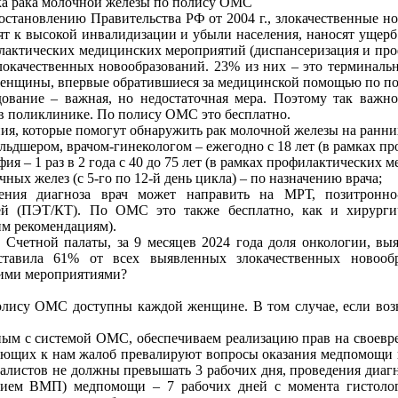
а рака молочной железы по полису ОМС
остановлению Правительства РФ от 2004 г., злокачественные н
дят к высокой инвалидизации и убыли населения, наносят ущер
лактических медицинских мероприятий (диспансеризация и про
локачественных новообразований. 23% из них – это терминальн
женщины, впервые обратившиеся за медицинской помощью по п
ование – важная, но недостаточная мера. Поэтому так важн
в поликлинике. По полису ОМС это бесплатно.
ия, которые помогут обнаружить рак молочной железы на ранни
ельдшером, врачом-гинекологом – ежегодно с 18 лет (в рамках п
ия – 1 раз в 2 года с 40 до 75 лет (в рамках профилактических 
ных желез (с 5-го по 12-й день цикла) – по назначению врача;
ения диагноза врач может направить на МРТ, позитронн
ей (ПЭТ/КТ). По ОМС это также бесплатно, как и хирургиче
м рекомендациям).
Счетной палаты, за 9 месяцев 2024 года доля онкологии, выявл
ставила 61% от всех выявленных злокачественных новообр
ими мероприятиями?
полису ОМС доступны каждой женщине. В том случае, если воз
нным с системой ОМС, обеспечиваем реализацию прав на своевр
пающих к нам жалоб превалируют вопросы оказания медпомощи 
алистов не должны превышать 3 рабочих дня, проведения диагн
нием ВМП) медпомощи – 7 рабочих дней с момента гистоло