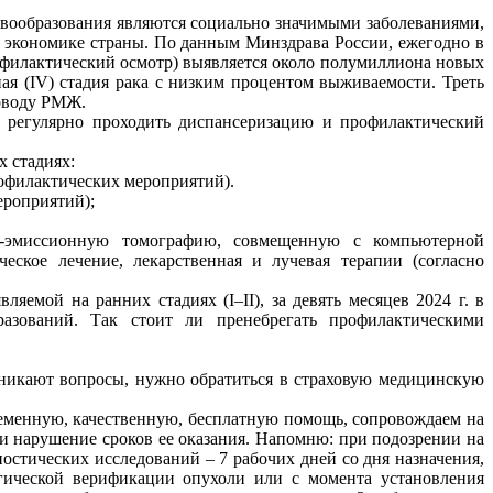
овообразования являются социально значимыми заболеваниями,
б экономике страны. По данным Минздрава России, ежегодно в
филактический осмотр) выявляется около полумиллиона новых
ая (IV) стадия рака с низким процентом выживаемости. Треть
оводу РМЖ.
о регулярно проходить диспансеризацию и профилактический
х стадиях:
рофилактических мероприятий).
мероприятий);
о-эмиссионную томографию, совмещенную с компьютерной
ское лечение, лекарственная и лучевая терапии (согласно
яемой на ранних стадиях (I–II), за девять месяцев 2024 г. в
азований. Так стоит ли пренебрегать профилактическими
никают вопросы, нужно обратиться в страховую медицинскую
еменную, качественную, бесплатную помощь, сопровождаем на
и нарушение сроков ее оказания. Напомню: при подозрении на
остических исследований – 7 рабочих дней со дня назначения,
гической верификации опухоли или с момента установления