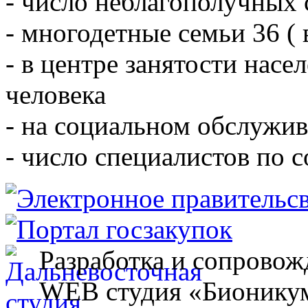
- число неблагополучных 
- многодетные семьи 36 ( 
- в центре занятости насе
человека
- на социальном обслужив
- число специалистов по 
Разработка и сопровож
WEB студия «Бионику