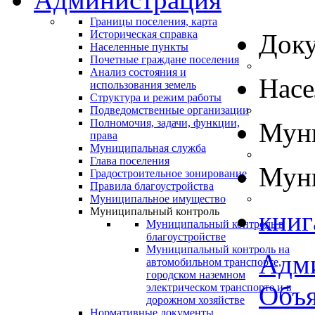
Границы поселения, карта
Историческая справка
Док
Населенные пункты
Почетные граждане поселения
Анализ состояния и
Нас
использования земель
Структура и режим работы
Подведомственные организации
Полномочия, задачи, функции,
Муни
права
Муниципальная служба
Глава поселения
Муни
Градостроительное зонирование
Правила благоустройства
Муниципальное имущество
Муниципальный контроль
книг
Муниципальный контроль в
благоустройстве
Муниципальный контроль на
Адм
автомобильном транспорте,
городском наземном
Объя
электрическом транспорте и в
дорожном хозяйстве
Нормативные документы