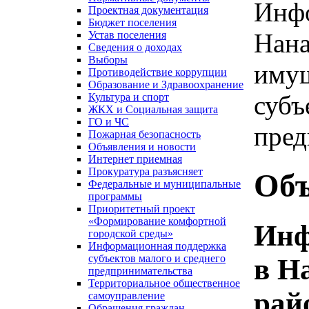
Инфо
Проектная документация
Бюджет поселения
Нана
Устав поселения
Сведения о доходах
Выборы
имущ
Противодействие коррупции
Образование и Здравоохранение
субъ
Культура и спорт
ЖКХ и Социальная защита
ГО и ЧС
пред
Пожарная безопасность
Объявления и новости
Интернет приемная
Прокуратура разъясняет
Объ
Федеральные и муниципальные
программы
Приоритетный проект
«Формирование комфортной
Инф
городской среды»
Информационная поддержка
субъектов малого и среднего
в Н
предпринимательства
Территориальное общественное
рай
самоуправление
Обращения граждан