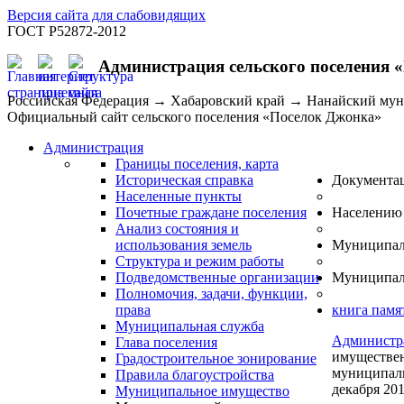
Версия сайта для слабовидящих
ГОСТ Р52872-2012
Администрация сельского поселения 
Российская Федерация → Хабаровский край → Нанайский му
Официальный сайт сельского поселения «Поселок Джонка»
Администрация
Границы поселения, карта
Историческая справка
Документа
Населенные пункты
Почетные граждане поселения
Населению
Анализ состояния и
использования земель
Муниципал
Структура и режим работы
Подведомственные организации
Муниципал
Полномочия, задачи, функции,
права
книга памя
Муниципальная служба
Администр
Глава поселения
имуществен
Градостроительное зонирование
муниципаль
Правила благоустройства
декабря 201
Муниципальное имущество