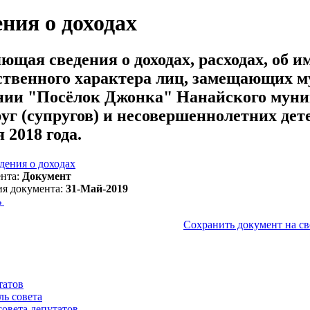
ния о доходах
ющая сведения о доходах, расходах, об и
твенного характера лиц, замещающих м
нии "Посёлок Джонка" Нанайского муниц
уг (супругов) и несовершеннолетних детей
 2018 года.
дения о доходах
нта:
Документ
ия документа:
31-Май-2019
ь
Сохранить документ на с
татов
ль совета
совета депутатов