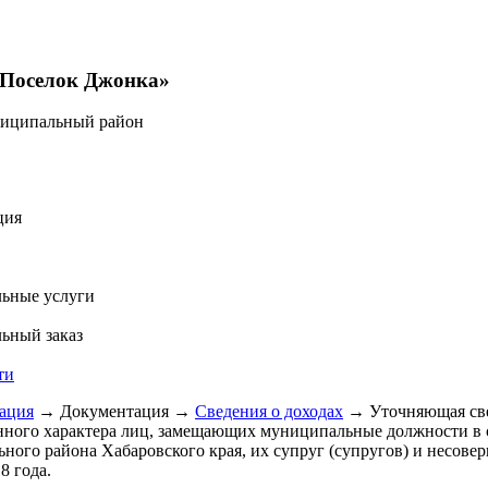
«Поселок Джонка»
ниципальный район
ция
ьные услуги
ьный заказ
ти
ация
→
Документация
→
Сведения о доходах
→
Уточняющая све
ного характера лиц, замещающих муниципальные должности в 
ного района Хабаровского края, их супруг (супругов) и несоверш
8 года.