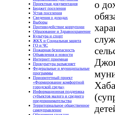
о до
Проектная документация
Бюджет поселения
обяз
Устав поселения
Сведения о доходах
Выборы
хара
Противодействие коррупции
Образование и Здравоохранение
служ
Культура и спорт
ЖКХ и Социальная защита
ГО и ЧС
сель
Пожарная безопасность
Объявления и новости
Джон
Интернет приемная
Прокуратура разъясняет
Федеральные и муниципальные
муни
программы
Приоритетный проект
Хаба
«Формирование комфортной
городской среды»
Информационная поддержка
(суп
субъектов малого и среднего
предпринимательства
дете
Территориальное общественное
самоуправление
Обращения граждан