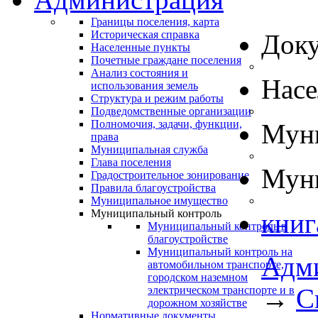
Границы поселения, карта
Историческая справка
Док
Населенные пункты
Почетные граждане поселения
Анализ состояния и
Нас
использования земель
Структура и режим работы
Подведомственные организации
Полномочия, задачи, функции,
Муни
права
Муниципальная служба
Глава поселения
Муни
Градостроительное зонирование
Правила благоустройства
Муниципальное имущество
Муниципальный контроль
книг
Муниципальный контроль в
благоустройстве
Муниципальный контроль на
Адм
автомобильном транспорте,
городском наземном
→
С
электрическом транспорте и в
дорожном хозяйстве
Нормативные документы