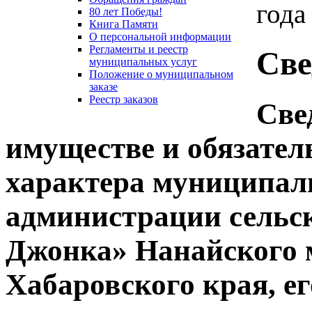
года
80 лет Победы!
Книга Памяти
О персональной информации
Регламенты и реестр
Све
муниципальных услуг
Положение о муниципальном
заказе
Реестр заказов
Све
имуществе и обязател
характера муниципал
администрации сельск
Джонка» Нанайского 
Хабаровского края, ег