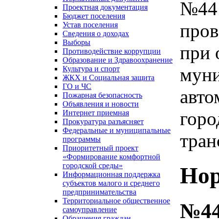
№44
Проектная документация
Бюджет поселения
пров
Устав поселения
Сведения о доходах
Выборы
при 
Противодействие коррупции
Образование и Здравоохранение
муни
Культура и спорт
ЖКХ и Социальная защита
ГО и ЧС
авто
Пожарная безопасность
Объявления и новости
горо
Интернет приемная
Прокуратура разъясняет
Федеральные и муниципальные
тран
программы
Приоритетный проект
«Формирование комфортной
городской среды»
Нор
Информационная поддержка
субъектов малого и среднего
предпринимательства
Территориальное общественное
№44
самоуправление
Обращения граждан