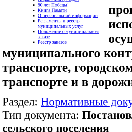
80 лет Победы!
про
Книга Памяти
О персональной информации
исп
Регламенты и реестр
муниципальных услуг
Положение о муниципальном
осу
заказе
Реестр заказов
муниципального конт
транспорте, городско
транспорте и в дорож
Раздел:
Нормативные док
Тип документа:
Постанов
сельского поселения