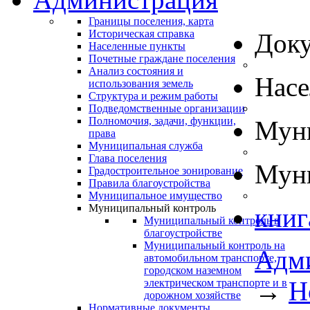
Границы поселения, карта
Историческая справка
Док
Населенные пункты
Почетные граждане поселения
Анализ состояния и
Нас
использования земель
Структура и режим работы
Подведомственные организации
Полномочия, задачи, функции,
Муни
права
Муниципальная служба
Глава поселения
Муни
Градостроительное зонирование
Правила благоустройства
Муниципальное имущество
Муниципальный контроль
книг
Муниципальный контроль в
благоустройстве
Муниципальный контроль на
Адм
автомобильном транспорте,
городском наземном
→
Н
электрическом транспорте и в
дорожном хозяйстве
Нормативные документы