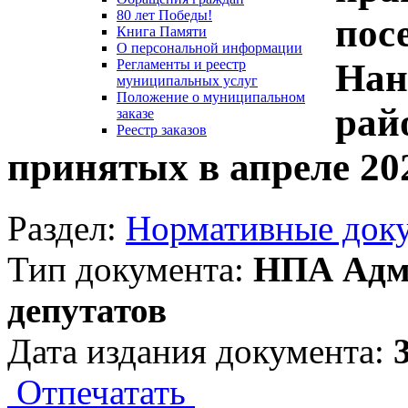
80 лет Победы!
пос
Книга Памяти
О персональной информации
Нан
Регламенты и реестр
муниципальных услуг
Положение о муниципальном
рай
заказе
Реестр заказов
принятых в апреле 202
Раздел:
Нормативные док
Тип документа:
НПА Адми
депутатов
Дата издания документа:
Отпечатать