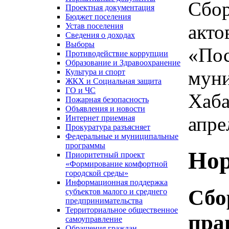
Сбор
Проектная документация
Бюджет поселения
акто
Устав поселения
Сведения о доходах
Выборы
«Пос
Противодействие коррупции
Образование и Здравоохранение
муни
Культура и спорт
ЖКХ и Социальная защита
ГО и ЧС
Хаба
Пожарная безопасность
Объявления и новости
апре
Интернет приемная
Прокуратура разъясняет
Федеральные и муниципальные
программы
Нор
Приоритетный проект
«Формирование комфортной
городской среды»
Информационная поддержка
Сбо
субъектов малого и среднего
предпринимательства
Территориальное общественное
пра
самоуправление
Обращения граждан