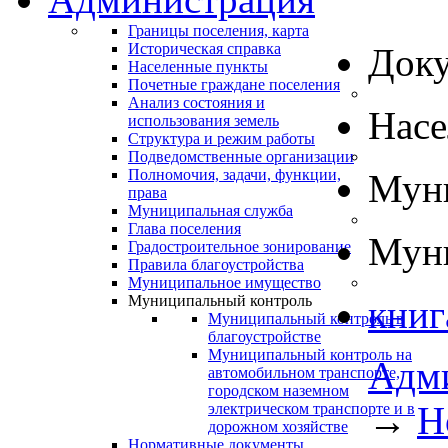
Границы поселения, карта
Историческая справка
Док
Населенные пункты
Почетные граждане поселения
Анализ состояния и
Нас
использования земель
Структура и режим работы
Подведомственные организации
Полномочия, задачи, функции,
Муни
права
Муниципальная служба
Глава поселения
Муни
Градостроительное зонирование
Правила благоустройства
Муниципальное имущество
Муниципальный контроль
книг
Муниципальный контроль в
благоустройстве
Муниципальный контроль на
Адм
автомобильном транспорте,
городском наземном
→
Н
электрическом транспорте и в
дорожном хозяйстве
Нормативные документы