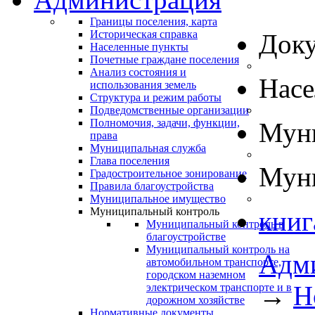
Границы поселения, карта
Историческая справка
Док
Населенные пункты
Почетные граждане поселения
Анализ состояния и
Нас
использования земель
Структура и режим работы
Подведомственные организации
Полномочия, задачи, функции,
Муни
права
Муниципальная служба
Глава поселения
Муни
Градостроительное зонирование
Правила благоустройства
Муниципальное имущество
Муниципальный контроль
книг
Муниципальный контроль в
благоустройстве
Муниципальный контроль на
Адм
автомобильном транспорте,
городском наземном
→
Н
электрическом транспорте и в
дорожном хозяйстве
Нормативные документы