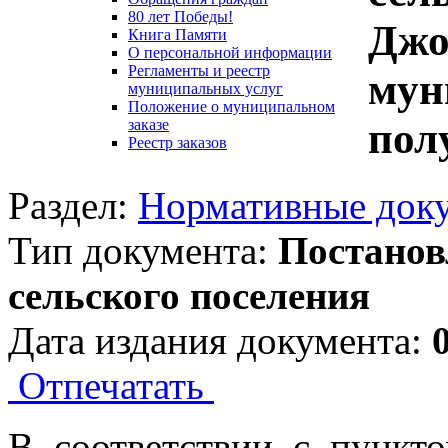
80 лет Победы!
Джо
Книга Памяти
О персональной информации
Регламенты и реестр
мун
муниципальных услуг
Положение о муниципальном
пол
заказе
Реестр заказов
Раздел:
Нормативные док
Тип документа:
Постанов
сельского поселения
Дата издания документа:
Отпечатать
В соответствии с пункт