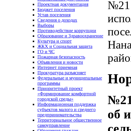
№21 
Проектная документация
Бюджет поселения
испо
Устав поселения
Сведения о доходах
Выборы
посе
Противодействие коррупции
Образование и Здравоохранение
Нана
Культура и спорт
ЖКХ и Социальная защита
ГО и ЧС
райо
Пожарная безопасность
Объявления и новости
Интернет приемная
Прокуратура разъясняет
Нор
Федеральные и муниципальные
программы
Приоритетный проект
«Формирование комфортной
№21
городской среды»
Информационная поддержка
субъектов малого и среднего
об 
предпринимательства
Территориальное общественное
сел
самоуправление
Обращения граждан