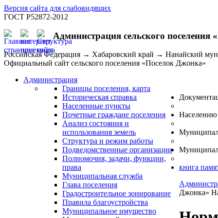
Версия сайта для слабовидящих
ГОСТ Р52872-2012
Администрация сельского поселения 
Российская Федерация → Хабаровский край → Нанайский му
Официальный сайт сельского поселения «Поселок Джонка»
Администрация
Границы поселения, карта
Историческая справка
Документа
Населенные пункты
Почетные граждане поселения
Населению
Анализ состояния и
использования земель
Муниципал
Структура и режим работы
Подведомственные организации
Муниципал
Полномочия, задачи, функции,
права
книга памя
Муниципальная служба
Администр
Глава поселения
Джонка» На
Градостроительное зонирование
Правила благоустройства
Муниципальное имущество
Норм