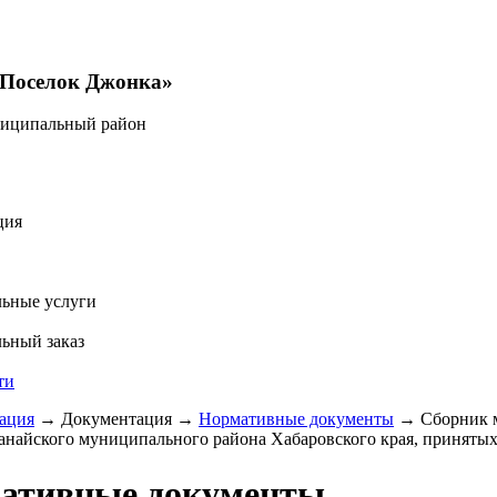
«Поселок Джонка»
ниципальный район
ция
ьные услуги
ьный заказ
ти
ация
→
Документация
→
Нормативные документы
→
Сборник 
найского муниципального района Хабаровского края, принятых 
ативные документы