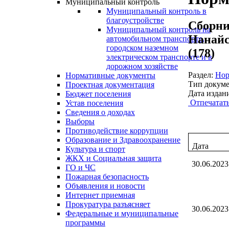
Муниципальный контроль
Муниципальный контроль в
благоустройстве
Сборни
Муниципальный контроль на
Нанайс
автомобильном транспорте,
городском наземном
(178)
электрическом транспорте и в
дорожном хозяйстве
Раздел:
Нор
Нормативные документы
Тип докуме
Проектная документация
Дата издан
Бюджет поселения
Отпечатат
Устав поселения
Сведения о доходах
Выборы
Противодействие коррупции
Образование и Здравоохранение
Дата
Культура и спорт
ЖКХ и Социальная защита
30.06.2023
ГО и ЧС
Пожарная безопасность
Объявления и новости
Интернет приемная
Прокуратура разъясняет
30.06.2023
Федеральные и муниципальные
программы