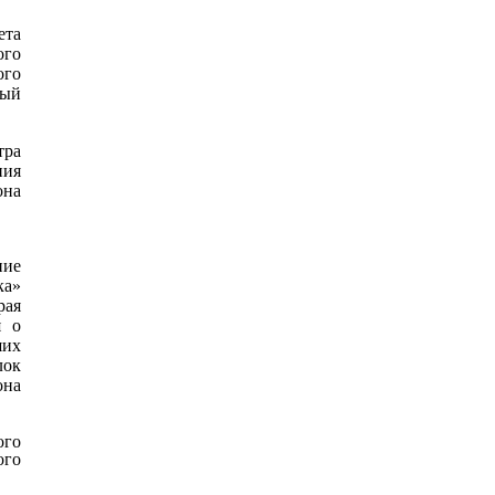
ета
ого
го
вый
ра
ния
она
ние
ка»
рая
я о
ших
лок
на
ого
го