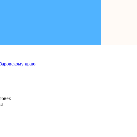
человек
ка