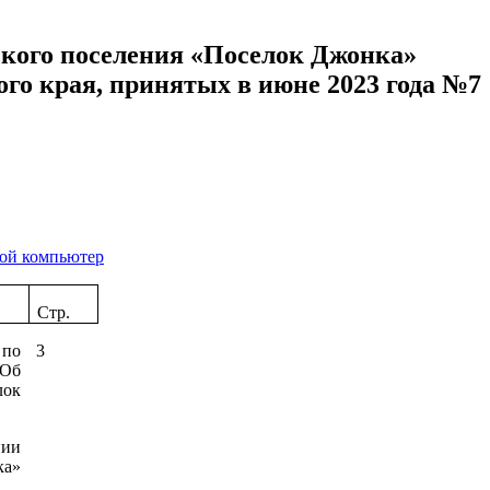
кого поселения «Поселок Джонка»
го края, принятых в июне 2023 года №7
вой компьютер
Стр.
 по
3
«Об
лок
нии
ка»