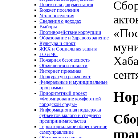
Сбор
Проектная документация
Бюджет поселения
акто
Устав поселения
Сведения о доходах
Выборы
«Пос
Противодействие коррупции
Образование и Здравоохранение
муни
Культура и спорт
ЖКХ и Социальная защита
ГО и ЧС
Хаба
Пожарная безопасность
Объявления и новости
сент
Интернет приемная
Прокуратура разъясняет
Федеральные и муниципальные
программы
Нор
Приоритетный проект
«Формирование комфортной
городской среды»
Информационная поддержка
Сбо
субъектов малого и среднего
предпринимательства
Территориальное общественное
пра
самоуправление
Обращения граждан