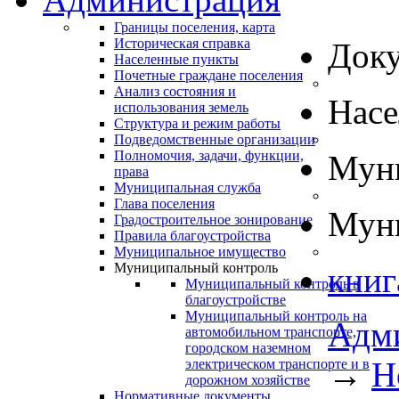
Границы поселения, карта
Историческая справка
Док
Населенные пункты
Почетные граждане поселения
Анализ состояния и
Нас
использования земель
Структура и режим работы
Подведомственные организации
Полномочия, задачи, функции,
Муни
права
Муниципальная служба
Глава поселения
Муни
Градостроительное зонирование
Правила благоустройства
Муниципальное имущество
Муниципальный контроль
книг
Муниципальный контроль в
благоустройстве
Муниципальный контроль на
Адм
автомобильном транспорте,
городском наземном
→
Н
электрическом транспорте и в
дорожном хозяйстве
Нормативные документы