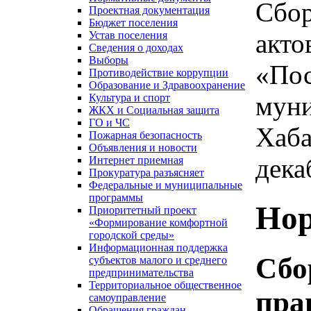
Сбор
Проектная документация
Бюджет поселения
акто
Устав поселения
Сведения о доходах
Выборы
«Пос
Противодействие коррупции
Образование и Здравоохранение
муни
Культура и спорт
ЖКХ и Социальная защита
ГО и ЧС
Хаба
Пожарная безопасность
Объявления и новости
дека
Интернет приемная
Прокуратура разъясняет
Федеральные и муниципальные
программы
Нор
Приоритетный проект
«Формирование комфортной
городской среды»
Информационная поддержка
Сбо
субъектов малого и среднего
предпринимательства
Территориальное общественное
пра
самоуправление
Обращения граждан