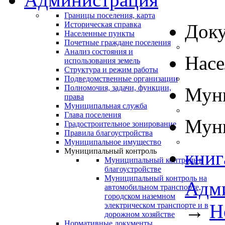
Границы поселения, карта
Историческая справка
Док
Населенные пункты
Почетные граждане поселения
Анализ состояния и
Нас
использования земель
Структура и режим работы
Подведомственные организации
Полномочия, задачи, функции,
Муни
права
Муниципальная служба
Глава поселения
Муни
Градостроительное зонирование
Правила благоустройства
Муниципальное имущество
Муниципальный контроль
книг
Муниципальный контроль в
благоустройстве
Муниципальный контроль на
Адм
автомобильном транспорте,
городском наземном
→
Н
электрическом транспорте и в
дорожном хозяйстве
Нормативные документы