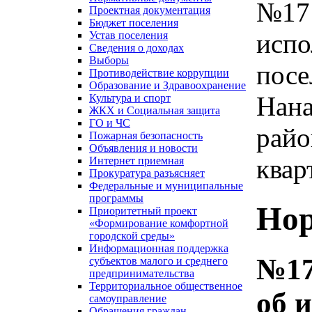
№17 
Проектная документация
Бюджет поселения
испо
Устав поселения
Сведения о доходах
Выборы
посе
Противодействие коррупции
Образование и Здравоохранение
Нана
Культура и спорт
ЖКХ и Социальная защита
ГО и ЧС
райо
Пожарная безопасность
Объявления и новости
квар
Интернет приемная
Прокуратура разъясняет
Федеральные и муниципальные
программы
Нор
Приоритетный проект
«Формирование комфортной
городской среды»
Информационная поддержка
№17
субъектов малого и среднего
предпринимательства
Территориальное общественное
об 
самоуправление
Обращения граждан