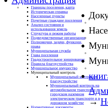
Границы поселения, карта
Историческая справка
Док
Населенные пункты
Почетные граждане поселения
Анализ состояния и
Нас
использования земель
Структура и режим работы
Подведомственные организации
Полномочия, задачи, функции,
Муни
права
Муниципальная служба
Глава поселения
Муни
Градостроительное зонирование
Правила благоустройства
Муниципальное имущество
Муниципальный контроль
книг
Муниципальный контроль в
благоустройстве
Муниципальный контроль на
Адм
автомобильном транспорте,
городском наземном
→
Н
электрическом транспорте и в
дорожном хозяйстве
Нормативные документы