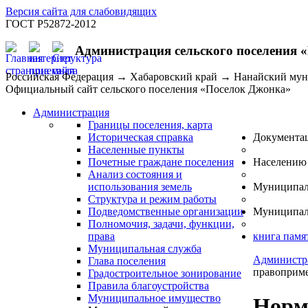
Версия сайта для слабовидящих
ГОСТ Р52872-2012
Администрация сельского поселения 
Российская Федерация → Хабаровский край → Нанайский му
Официальный сайт сельского поселения «Поселок Джонка»
Администрация
Границы поселения, карта
Историческая справка
Документа
Населенные пункты
Почетные граждане поселения
Населению
Анализ состояния и
использования земель
Муниципал
Структура и режим работы
Подведомственные организации
Муниципал
Полномочия, задачи, функции,
права
книга памя
Муниципальная служба
Администр
Глава поселения
правоприме
Градостроительное зонирование
Правила благоустройства
Муниципальное имущество
Норм