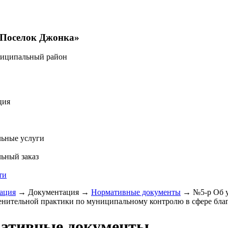
«Поселок Джонка»
ниципальный район
ция
ьные услуги
ьный заказ
ти
ация
→
Документация
→
Нормативные документы
→
№5-р Об у
нительной практики по муниципальному контролю в сфере благоу
ативные документы