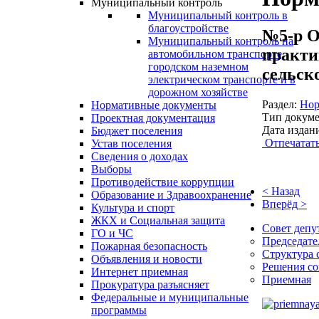
Муниципальный контроль
Муниципальный контроль в
благоустройстве
№5-р О
Муниципальный контроль на
практи
автомобильном транспорте,
городском наземном
сельско
электрическом транспорте и в
дорожном хозяйстве
Раздел:
Нор
Нормативные документы
Тип докуме
Проектная документация
Дата издан
Бюджет поселения
Отпечатат
Устав поселения
Сведения о доходах
Выборы
Противодействие коррупции
< Назад
Образование и Здравоохранение
Вперёд >
Культура и спорт
ЖКХ и Социальная защита
Совет депу
ГО и ЧС
Председате
Пожарная безопасность
Структура 
Объявления и новости
Решения со
Интернет приемная
Приемная
Прокуратура разъясняет
Федеральные и муниципальные
программы