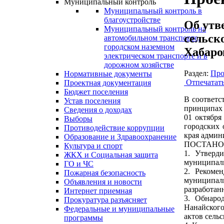
Муниципальный контроль
Муниципальный контроль в
благоустройстве
Об утв
Муниципальный контроль на
сельск
автомобильном транспорте,
городском наземном
Хабаров
электрическом транспорте и в
дорожном хозяйстве
Раздел:
Про
Нормативные документы
Отпечатат
Проектная документация
Бюджет поселения
В соответс
Устав поселения
принципах 
Сведения о доходах
01 октября
Выборы
городских 
Противодействие коррупции
края админ
Образование и Здравоохранение
ПОСТАНО
Культура и спорт
1. Утверд
ЖКХ и Социальная защита
муниципаль
ГО и ЧС
2. Рекоме
Пожарная безопасность
муниципаль
Объявления и новости
разработан
Интернет приемная
3. Обнаро
Прокуратура разъясняет
Нанайского
Федеральные и муниципальные
актов сель
программы