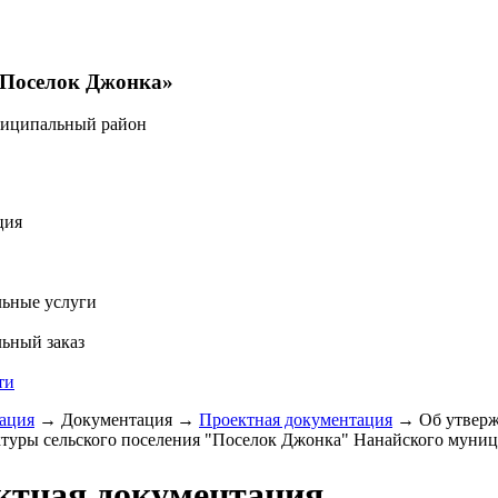
«Поселок Джонка»
ниципальный район
ция
ьные услуги
ьный заказ
ти
ация
→
Документация
→
Проектная документация
→
Об утвер
туры сельского поселения "Поселок Джонка" Нанайского муници
ктная документация