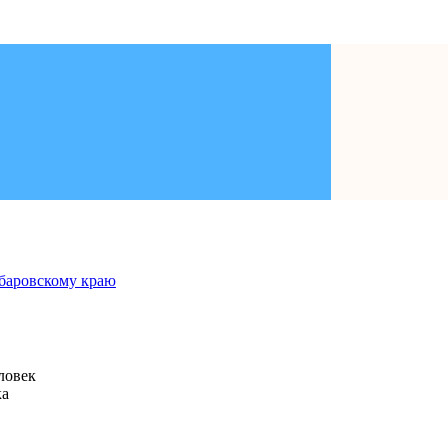
человек
ка