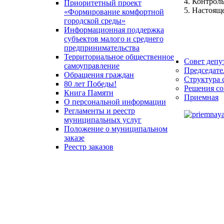
4. Контрол
Приоритетный проект
5. Настоящ
«Формирование комфортной
городской среды»
Информационная поддержка
субъектов малого и среднего
предпринимательства
Территориальное общественное
Совет депу
самоуправление
Председате
Обращения граждан
Структура 
80 лет Победы!
Решения со
Книга Памяти
Приемная
О персональной информации
Регламенты и реестр
муниципальных услуг
Положение о муниципальном
заказе
Реестр заказов