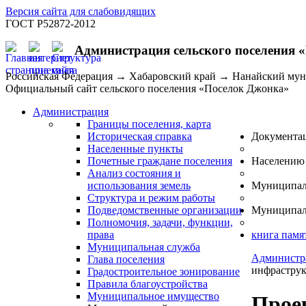
Версия сайта для слабовидящих
ГОСТ Р52872-2012
Администрация сельского поселения 
Российская Федерация → Хабаровский край → Нанайский му
Официальный сайт сельского поселения «Поселок Джонка»
Администрация
Границы поселения, карта
Историческая справка
Документа
Населенные пункты
Почетные граждане поселения
Населению
Анализ состояния и
использования земель
Муниципал
Структура и режим работы
Подведомственные организации
Муниципал
Полномочия, задачи, функции,
права
книга памя
Муниципальная служба
Администр
Глава поселения
инфраструк
Градостроительное зонирование
Правила благоустройства
Муниципальное имущество
Прое