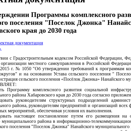
ерждении Программы комплексного раз
ого поселения "Поселок Джонка" Нанай
ского края до 2030 года
ектная документация
ь
твии с Градостроительным кодексом Российской Федерации, Фе
организации местного самоуправления в Российской Федераци
 2015 г. № 1050 "Об утверждении требований к программам ко
округов" и на основании Устава сельского поселения " Посе
истрация сельского поселения «Посёлок Джонка» Нанайского м
ВЛЯЕТ:
ить Программу комплексного развития социальной инфрастр
ного района Хабаровского края до 2030 года согласно приложе
ндовать руководителям структурных подразделений админис
ного района, руководителям предприятий и организаций всех 
ных мероприятий, обеспечивая условия их выполнения.
довать настоящее постановление путем его размещения на 
 муниципального района в информационно-телекоммуникацион
ского поселения "Поселок Джонка" Нанайского муниципального 