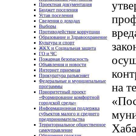
утв
Проектная документация
Бюджет поселения
проф
Устав поселения
Сведения о доходах
Выборы
вред
Противодействие коррупции
Образование и Здравоохранение
зако
Культура и спорт
ЖКХ и Социальная защита
ГО и ЧС
осущ
Пожарная безопасность
Объявления и новости
конт
Интернет приемная
Прокуратура разъясняет
Федеральные и муниципальные
на т
программы
Приоритетный проект
«Пос
«Формирование комфортной
городской среды»
Информационная поддержка
муни
субъектов малого и среднего
предпринимательства
Хаба
Территориальное общественное
самоуправление
Обращения граждан