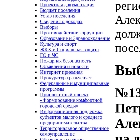
реги
Проектная документация
Бюджет поселения
Алек
Устав поселения
Сведения о доходах
Выборы
долж
Противодействие коррупции
Образование и Здравоохранение
посе
Культура и спорт
ЖКХ и Социальная защита
ГО и ЧС
Пожарная безопасность
Вы
Объявления и новости
Интернет приемная
Прокуратура разъясняет
Федеральные и муниципальные
№13
программы
Приоритетный проект
«Формирование комфортной
Пет
городской среды»
Информационная поддержка
субъектов малого и среднего
Але
предпринимательства
Территориальное общественное
на 
самоуправление
Обращения граждан