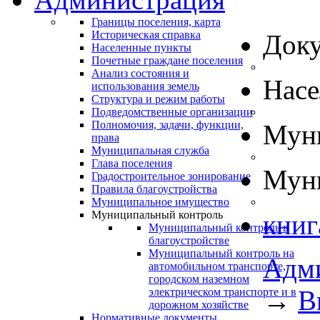
Границы поселения, карта
Историческая справка
Док
Населенные пункты
Почетные граждане поселения
Анализ состояния и
Нас
использования земель
Структура и режим работы
Подведомственные организации
Полномочия, задачи, функции,
Муни
права
Муниципальная служба
Глава поселения
Муни
Градостроительное зонирование
Правила благоустройства
Муниципальное имущество
Муниципальный контроль
книг
Муниципальный контроль в
благоустройстве
Муниципальный контроль на
Адм
автомобильном транспорте,
городском наземном
→
В
электрическом транспорте и в
дорожном хозяйстве
Нормативные документы