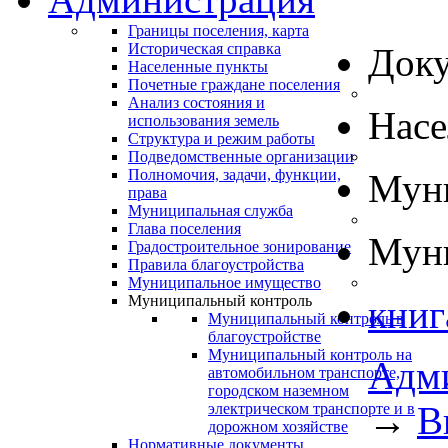
Границы поселения, карта
Историческая справка
Док
Населенные пункты
Почетные граждане поселения
Анализ состояния и
Нас
использования земель
Структура и режим работы
Подведомственные организации
Полномочия, задачи, функции,
Муни
права
Муниципальная служба
Глава поселения
Муни
Градостроительное зонирование
Правила благоустройства
Муниципальное имущество
Муниципальный контроль
книг
Муниципальный контроль в
благоустройстве
Муниципальный контроль на
Адм
автомобильном транспорте,
городском наземном
→
В
электрическом транспорте и в
дорожном хозяйстве
Нормативные документы