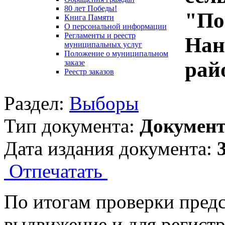
80 лет Победы!
"По
Книга Памяти
О персональной информации
Регламенты и реестр
Нан
муниципальных услуг
Положение о муниципальном
рай
заказе
Реестр заказов
Раздел:
Выборы
Тип документа:
Докумен
Дата издания документа:
Отпечатать
По итогам проверки пред
выдвижение и для регистр