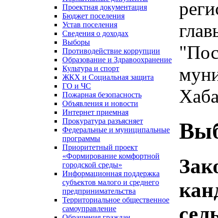
реги
Проектная документация
Бюджет поселения
глав
Устав поселения
Сведения о доходах
Выборы
"Пос
Противодействие коррупции
Образование и Здравоохранение
муни
Культура и спорт
ЖКХ и Социальная защита
ГО и ЧС
Хаба
Пожарная безопасность
Объявления и новости
Интернет приемная
Прокуратура разъясняет
Вы
Федеральные и муниципальные
программы
Приоритетный проект
«Формирование комфортной
Зак
городской среды»
Информационная поддержка
субъектов малого и среднего
кан
предпринимательства
Территориальное общественное
сел
самоуправление
Обращения граждан