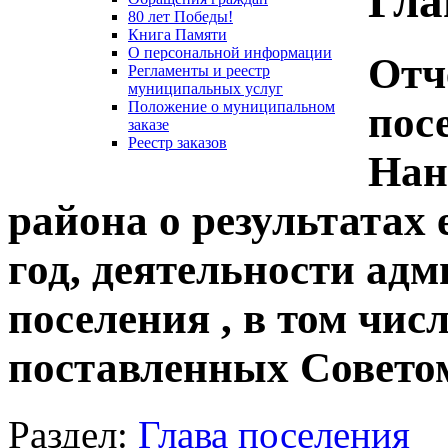
Гла
80 лет Победы!
Книга Памяти
О персональной информации
Отч
Регламенты и реестр
муниципальных услуг
Положение о муниципальном
пос
заказе
Реестр заказов
Нан
района о результатах 
год, деятельности ад
поселения , в том чис
поставленных Совето
Раздел:
Глава поселения