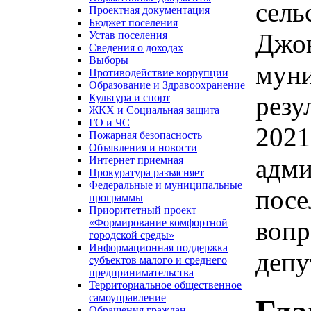
сель
Проектная документация
Бюджет поселения
Джон
Устав поселения
Сведения о доходах
Выборы
муни
Противодействие коррупции
Образование и Здравоохранение
резу
Культура и спорт
ЖКХ и Социальная защита
ГО и ЧС
2021
Пожарная безопасность
Объявления и новости
адми
Интернет приемная
Прокуратура разъясняет
Федеральные и муниципальные
посе
программы
Приоритетный проект
вопр
«Формирование комфортной
городской среды»
Информационная поддержка
депу
субъектов малого и среднего
предпринимательства
Территориальное общественное
самоуправление
Обращения граждан