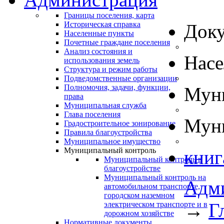
Границы поселения, карта
Историческая справка
Док
Населенные пункты
Почетные граждане поселения
Анализ состояния и
Нас
использования земель
Структура и режим работы
Подведомственные организации
Полномочия, задачи, функции,
Муни
права
Муниципальная служба
Глава поселения
Муни
Градостроительное зонирование
Правила благоустройства
Муниципальное имущество
Муниципальный контроль
книг
Муниципальный контроль в
благоустройстве
Муниципальный контроль на
Адм
автомобильном транспорте,
городском наземном
→
Г
электрическом транспорте и в
дорожном хозяйстве
Нормативные документы