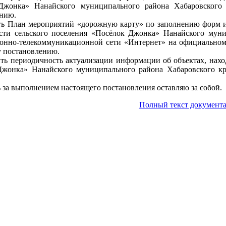
Джонка» Нанайского муниципального района Хабаровског
нию.
ть План мероприятий «дорожную карту» по заполнению форм и
сти сельского поселения «Посёлок Джонка» Нанайского муни
нно-телекоммуникационной сети «Интернет» на официальном 
 постановлению.
ить периодичность актуализации информации об объектах, нах
жонка» Нанайского муниципального района Хабаровского кра
ь за выполнением настоящего постановления оставляю за собой.
Полный текст документа