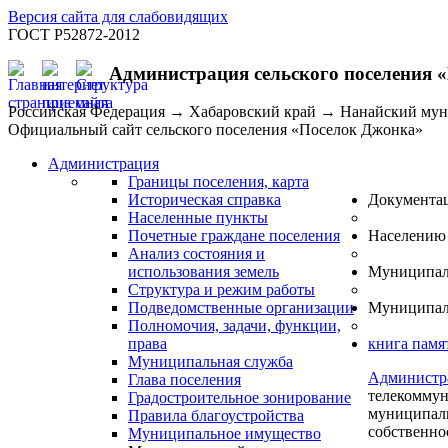
Версия сайта для слабовидящих
ГОСТ Р52872-2012
Администрация сельского поселения 
Российская Федерация → Хабаровский край → Нанайский му
Официальный сайт сельского поселения «Поселок Джонка»
Администрация
Границы поселения, карта
Историческая справка
Документа
Населенные пункты
Почетные граждане поселения
Населению
Анализ состояния и
использования земель
Муниципал
Структура и режим работы
Подведомственные организации
Муниципал
Полномочия, задачи, функции,
права
книга памя
Муниципальная служба
Администр
Глава поселения
телекоммун
Градостроительное зонирование
муниципаль
Правила благоустройства
собственно
Муниципальное имущество