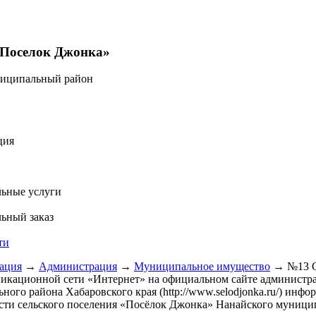
«Поселок Джонка»
ниципальный район
ция
ьные услуги
ьный заказ
ти
ация
→
Администрация
→
Муниципальное имущество
→
№13 О
икационной сети «Интернет» на официальном сайте администра
ного района Хабаровского края (http://www.selodjonka.ru/) инф
сти сельского поселения «Посёлок Джонка» Нанайского муници