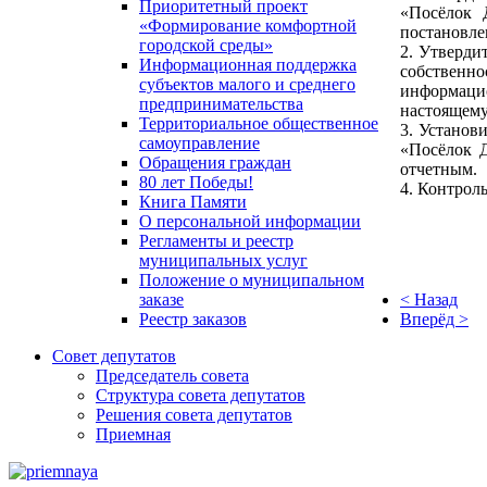
Приоритетный проект
«Посёлок 
«Формирование комфортной
постановле
городской среды»
2. Утверди
Информационная поддержка
собственно
субъектов малого и среднего
информацио
предпринимательства
настоящему
Территориальное общественное
3. Установ
самоуправление
«Посёлок Д
Обращения граждан
отчетным.
80 лет Победы!
4. Контрол
Книга Памяти
О персональной информации
Регламенты и реестр
муниципальных услуг
Положение о муниципальном
< Назад
заказе
Вперёд >
Реестр заказов
Совет депутатов
Председатель совета
Структура совета депутатов
Решения совета депутатов
Приемная