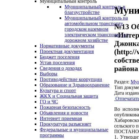
Муниципальный контроль
Муниципальный контроль в
Муни
благоустройстве
Муниципальный контроль на
автомобильном транспорте,
№13 Об
городском наземном
«Интер
электрическом транспорте и в
дорожном хозяйстве
Джонка
Нормативные документы
(http:
Проектная документация
Бюджет поселения
собств
Устав поселения
района
Сведения о доходах
Выборы
Противодействие коррупции
Раздел:
Мун
Образование и Здравоохранение
Тип докуме
Культура и спорт
Дата издан
ЖКХ и Социальная защита
Отпечатат
ГО и ЧС
Пожарная безопасность
Во исполн
Объявления и новости
опубликова
Интернет приемная
Хабаровско
Прокуратура разъясняет
сельского 
Федеральные и муниципальные
ПОСТАНО
программы
1. Утверди