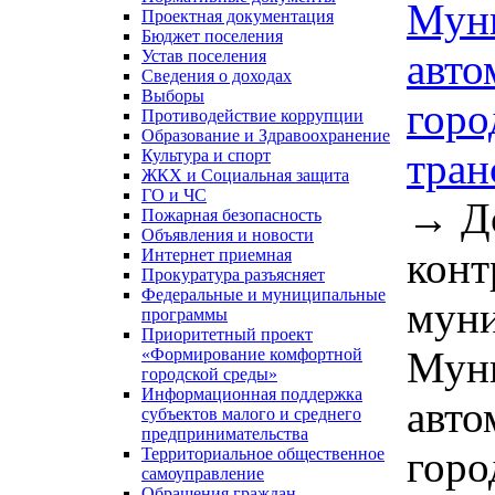
Муни
Проектная документация
Бюджет поселения
авто
Устав поселения
Сведения о доходах
Выборы
горо
Противодействие коррупции
Образование и Здравоохранение
тран
Культура и спорт
ЖКХ и Социальная защита
ГО и ЧС
→
Д
Пожарная безопасность
Объявления и новости
конт
Интернет приемная
Прокуратура разъясняет
Федеральные и муниципальные
муни
программы
Приоритетный проект
Муни
«Формирование комфортной
городской среды»
Информационная поддержка
авто
субъектов малого и среднего
предпринимательства
горо
Территориальное общественное
самоуправление
Обращения граждан