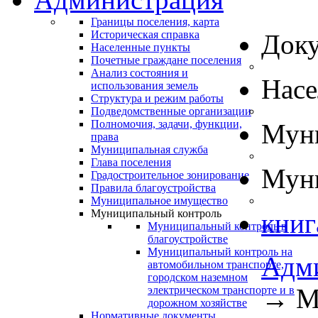
Границы поселения, карта
Историческая справка
Док
Населенные пункты
Почетные граждане поселения
Анализ состояния и
Нас
использования земель
Структура и режим работы
Подведомственные организации
Полномочия, задачи, функции,
Муни
права
Муниципальная служба
Глава поселения
Муни
Градостроительное зонирование
Правила благоустройства
Муниципальное имущество
Муниципальный контроль
книг
Муниципальный контроль в
благоустройстве
Муниципальный контроль на
Адм
автомобильном транспорте,
городском наземном
→
М
электрическом транспорте и в
дорожном хозяйстве
Нормативные документы