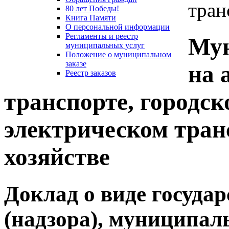
тран
80 лет Победы!
Книга Памяти
О персональной информации
Регламенты и реестр
Мун
муниципальных услуг
Положение о муниципальном
заказе
на 
Реестр заказов
транспорте, городс
электрическом тран
хозяйстве
Доклад о виде госуда
(надзора), муниципал