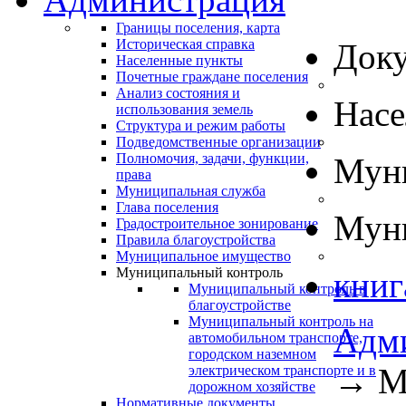
Границы поселения, карта
Историческая справка
Док
Населенные пункты
Почетные граждане поселения
Анализ состояния и
Нас
использования земель
Структура и режим работы
Подведомственные организации
Полномочия, задачи, функции,
Муни
права
Муниципальная служба
Глава поселения
Муни
Градостроительное зонирование
Правила благоустройства
Муниципальное имущество
Муниципальный контроль
книг
Муниципальный контроль в
благоустройстве
Муниципальный контроль на
Адм
автомобильном транспорте,
городском наземном
→
М
электрическом транспорте и в
дорожном хозяйстве
Нормативные документы