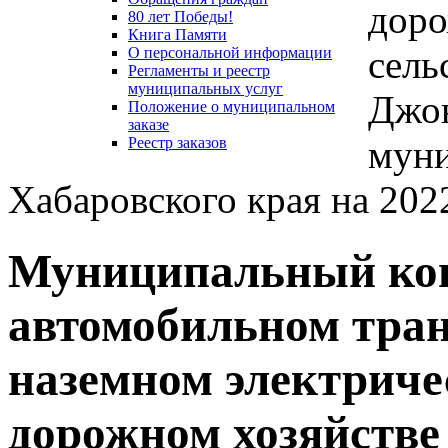
доро
80 лет Победы!
Книга Памяти
сель
О персональной информации
Регламенты и реестр
муниципальных услуг
Джон
Положение о муниципальном
заказе
муни
Реестр заказов
Хабаровского края на 202
Муниципальный кон
автомобильном тран
наземном электриче
дорожном хозяйстве