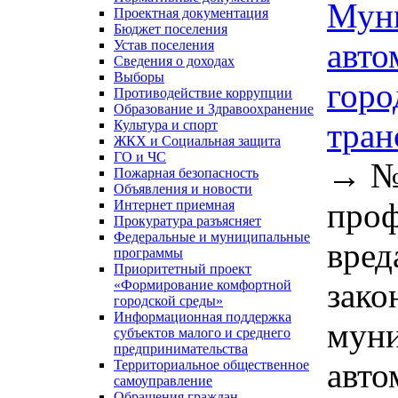
Муни
Проектная документация
Бюджет поселения
авто
Устав поселения
Сведения о доходах
Выборы
горо
Противодействие коррупции
Образование и Здравоохранение
тран
Культура и спорт
ЖКХ и Социальная защита
ГО и ЧС
→
№
Пожарная безопасность
Объявления и новости
проф
Интернет приемная
Прокуратура разъясняет
Федеральные и муниципальные
вред
программы
Приоритетный проект
зако
«Формирование комфортной
городской среды»
Информационная поддержка
муни
субъектов малого и среднего
предпринимательства
авто
Территориальное общественное
самоуправление
Обращения граждан