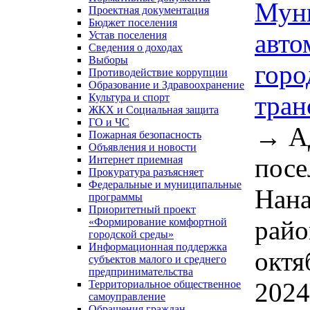
Муни
Проектная документация
Бюджет поселения
авто
Устав поселения
Сведения о доходах
Выборы
горо
Противодействие коррупции
Образование и Здравоохранение
тран
Культура и спорт
ЖКХ и Социальная защита
ГО и ЧС
→
А
Пожарная безопасность
Объявления и новости
посе
Интернет приемная
Прокуратура разъясняет
Федеральные и муниципальные
Нана
программы
Приоритетный проект
райо
«Формирование комфортной
городской среды»
Информационная поддержка
октя
субъектов малого и среднего
предпринимательства
2024
Территориальное общественное
самоуправление
Обращения граждан