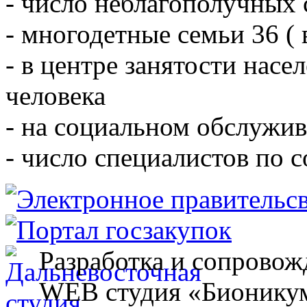
- число неблагополучных 
- многодетные семьи 36 ( 
- в центре занятости насе
человека
- на социальном обслужив
- число специалистов по 
Разработка и сопровож
WEB студия «Бионику