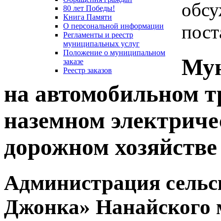
обсу
80 лет Победы!
Книга Памяти
пост
О персональной информации
Регламенты и реестр
муниципальных услуг
Положение о муниципальном
Мун
заказе
Реестр заказов
на автомобильном т
наземном электриче
дорожном хозяйстве
Администрация сельс
Джонка» Нанайского 