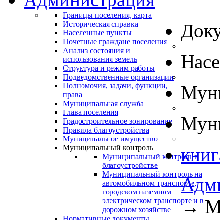
Границы поселения, карта
Историческая справка
Док
Населенные пункты
Почетные граждане поселения
Анализ состояния и
Нас
использования земель
Структура и режим работы
Подведомственные организации
Полномочия, задачи, функции,
Муни
права
Муниципальная служба
Глава поселения
Муни
Градостроительное зонирование
Правила благоустройства
Муниципальное имущество
Муниципальный контроль
книг
Муниципальный контроль в
благоустройстве
Муниципальный контроль на
Адм
автомобильном транспорте,
городском наземном
→
М
электрическом транспорте и в
дорожном хозяйстве
Нормативные документы