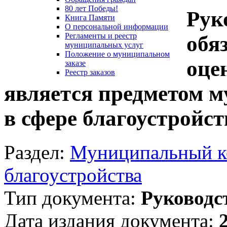
80 лет Победы!
Рук
Книга Памяти
О персональной информации
Регламенты и реестр
обя
муниципальных услуг
Положение о муниципальном
оце
заказе
Реестр заказов
является предметом 
в сфере благоустройст
Раздел:
Муниципальный ко
благоустройства
Тип документа:
Руководс
Дата издания документа: