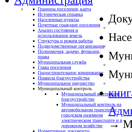
Границы поселения, карта
Историческая справка
Док
Населенные пункты
Почетные граждане поселения
Анализ состояния и
Нас
использования земель
Структура и режим работы
Подведомственные организации
Полномочия, задачи, функции,
Муни
права
Муниципальная служба
Глава поселения
Муни
Градостроительное зонирование
Правила благоустройства
Муниципальное имущество
Муниципальный контроль
книг
Муниципальный контроль в
благоустройстве
Муниципальный контроль на
Адм
автомобильном транспорте,
городском наземном
→
М
электрическом транспорте и в
дорожном хозяйстве
Нормативные документы