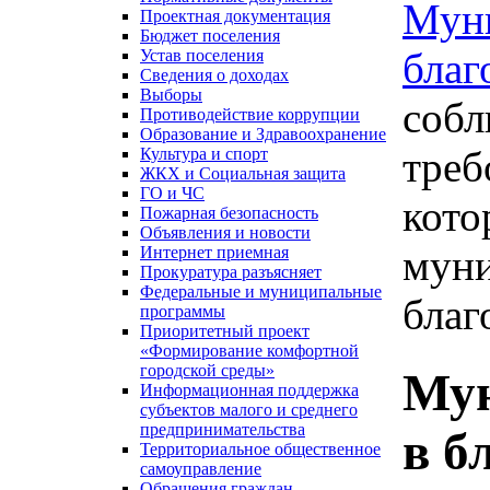
Муни
Проектная документация
Бюджет поселения
благ
Устав поселения
Сведения о доходах
Выборы
собл
Противодействие коррупции
Образование и Здравоохранение
треб
Культура и спорт
ЖКХ и Социальная защита
ГО и ЧС
кото
Пожарная безопасность
Объявления и новости
муни
Интернет приемная
Прокуратура разъясняет
Федеральные и муниципальные
благ
программы
Приоритетный проект
«Формирование комфортной
городской среды»
Мун
Информационная поддержка
субъектов малого и среднего
предпринимательства
в б
Территориальное общественное
самоуправление
Обращения граждан