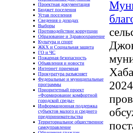
Муни
Проектная документация
Бюджет поселения
благ
Устав поселения
Сведения о доходах
Выборы
сель
Противодействие коррупции
Образование и Здравоохранение
Джон
Культура и спорт
ЖКХ и Социальная защита
ГО и ЧС
муни
Пожарная безопасность
Объявления и новости
Хаба
Интернет приемная
Прокуратура разъясняет
Федеральные и муниципальные
2024
программы
Приоритетный проект
пров
«Формирование комфортной
городской среды»
Информационная поддержка
обсу
субъектов малого и среднего
предпринимательства
пост
Территориальное общественное
самоуправление
Обращения граждан