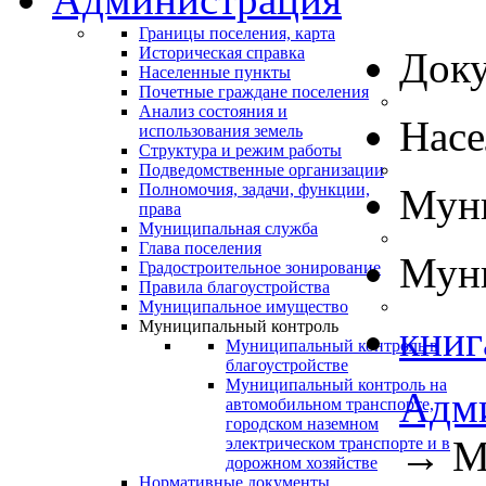
Границы поселения, карта
Историческая справка
Док
Населенные пункты
Почетные граждане поселения
Анализ состояния и
Нас
использования земель
Структура и режим работы
Подведомственные организации
Полномочия, задачи, функции,
Муни
права
Муниципальная служба
Глава поселения
Муни
Градостроительное зонирование
Правила благоустройства
Муниципальное имущество
Муниципальный контроль
книг
Муниципальный контроль в
благоустройстве
Муниципальный контроль на
Адм
автомобильном транспорте,
городском наземном
→
М
электрическом транспорте и в
дорожном хозяйстве
Нормативные документы