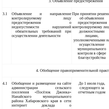
3. Объявление предостережения
3.1
Объявление и направление
При принятии решен
контролируемому лицу
об объявлении
предостережения о
предостережения
недопустимости нарушений
контролируемому ли
обязательных требований при
должностными
осуществлении деятельности
лицами,
уполномоченными н
осуществление
муниципального
контроля в сфере
благоустройства
4. Обобщение правоприменительной прак
4.1
Обобщение и размещение на сайте
До 1 июля года,
администрации сельского
следующего за
поселения «Посёлок Джонка»
отчетным годом
Нанайского муниципального
района Хабаровского края в сети
интернет доклада о