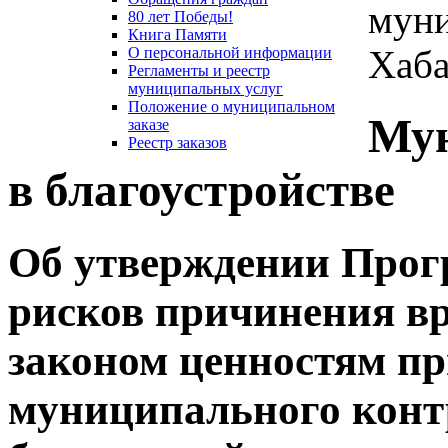
муни
80 лет Победы!
Книга Памяти
Хаба
О персональной информации
Регламенты и реестр
муниципальных услуг
Положение о муниципальном
Мун
заказе
Реестр заказов
в благоустройстве
Об утверждении Про
рисков причинения в
законом ценностям п
муниципального конт