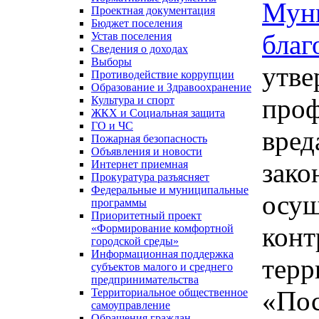
Муни
Проектная документация
Бюджет поселения
благ
Устав поселения
Сведения о доходах
Выборы
утв
Противодействие коррупции
Образование и Здравоохранение
проф
Культура и спорт
ЖКХ и Социальная защита
ГО и ЧС
вред
Пожарная безопасность
Объявления и новости
зако
Интернет приемная
Прокуратура разъясняет
Федеральные и муниципальные
осущ
программы
Приоритетный проект
конт
«Формирование комфортной
городской среды»
Информационная поддержка
терр
субъектов малого и среднего
предпринимательства
«Пос
Территориальное общественное
самоуправление
Обращения граждан