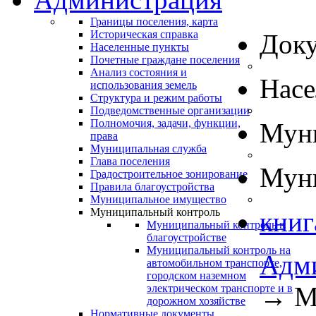
Границы поселения, карта
Историческая справка
Док
Населенные пункты
Почетные граждане поселения
Анализ состояния и
Нас
использования земель
Структура и режим работы
Подведомственные организации
Полномочия, задачи, функции,
Муни
права
Муниципальная служба
Глава поселения
Муни
Градостроительное зонирование
Правила благоустройства
Муниципальное имущество
Муниципальный контроль
книг
Муниципальный контроль в
благоустройстве
Муниципальный контроль на
Адм
автомобильном транспорте,
городском наземном
→
М
электрическом транспорте и в
дорожном хозяйстве
Нормативные документы