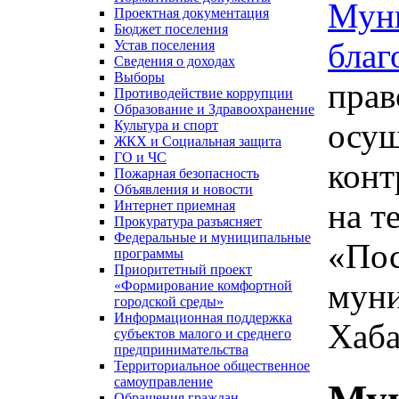
Муни
Проектная документация
Бюджет поселения
благ
Устав поселения
Сведения о доходах
Выборы
прав
Противодействие коррупции
Образование и Здравоохранение
осущ
Культура и спорт
ЖКХ и Социальная защита
ГО и ЧС
конт
Пожарная безопасность
Объявления и новости
на т
Интернет приемная
Прокуратура разъясняет
Федеральные и муниципальные
«Пос
программы
Приоритетный проект
муни
«Формирование комфортной
городской среды»
Информационная поддержка
Хаба
субъектов малого и среднего
предпринимательства
Территориальное общественное
самоуправление
Обращения граждан