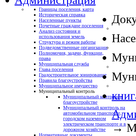
Границы поселения, карта
Историческая справка
Док
Населенные пункты
Почетные граждане поселения
Анализ состояния и
Нас
использования земель
Структура и режим работы
Подведомственные организации
Полномочия, задачи, функции,
Муни
права
Муниципальная служба
Глава поселения
Муни
Градостроительное зонирование
Правила благоустройства
Муниципальное имущество
Муниципальный контроль
книг
Муниципальный контроль в
благоустройстве
Муниципальный контроль на
Адм
автомобильном транспорте,
городском наземном
→
М
электрическом транспорте и в
дорожном хозяйстве
Нормативные документы