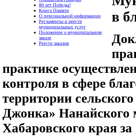
Мун
80 лет Победы!
Книга Памяти
в б
О персональной информации
Регламенты и реестр
муниципальных услуг
Положение о муниципальном
Док
заказе
Реестр заказов
пра
практике осуществле
контроля в сфере благ
территории сельского
Джонка» Нанайского 
Хабаровского края за 