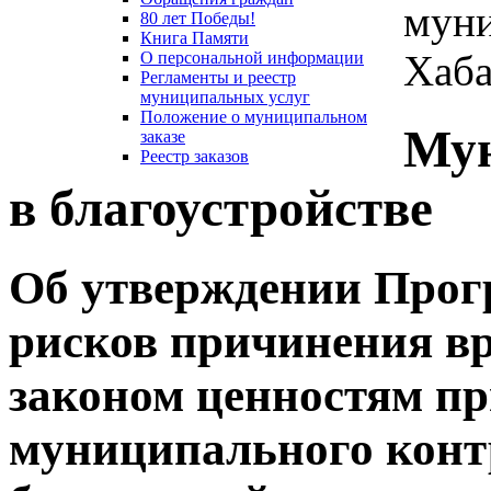
муни
80 лет Победы!
Книга Памяти
Хаба
О персональной информации
Регламенты и реестр
муниципальных услуг
Положение о муниципальном
Мун
заказе
Реестр заказов
в благоустройстве
Об утверждении Про
рисков причинения в
законом ценностям п
муниципального конт