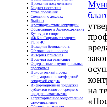
Муни
Проектная документация
Бюджет поселения
благ
Устав поселения
Сведения о доходах
Выборы
утв
Противодействие коррупции
Образование и Здравоохранение
проф
Культура и спорт
ЖКХ и Социальная защита
ГО и ЧС
вред
Пожарная безопасность
Объявления и новости
зако
Интернет приемная
Прокуратура разъясняет
Федеральные и муниципальные
осущ
программы
Приоритетный проект
конт
«Формирование комфортной
городской среды»
Информационная поддержка
на т
субъектов малого и среднего
предпринимательства
«Пос
Территориальное общественное
самоуправление
Обращения граждан