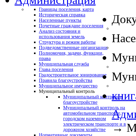
Границы поселения, карта
Историческая справка
Док
Населенные пункты
Почетные граждане поселения
Анализ состояния и
Нас
использования земель
Структура и режим работы
Подведомственные организации
Полномочия, задачи, функции,
Муни
права
Муниципальная служба
Глава поселения
Муни
Градостроительное зонирование
Правила благоустройства
Муниципальное имущество
Муниципальный контроль
книг
Муниципальный контроль в
благоустройстве
Муниципальный контроль на
Адм
автомобильном транспорте,
городском наземном
→
М
электрическом транспорте и в
дорожном хозяйстве
Нормативные документы