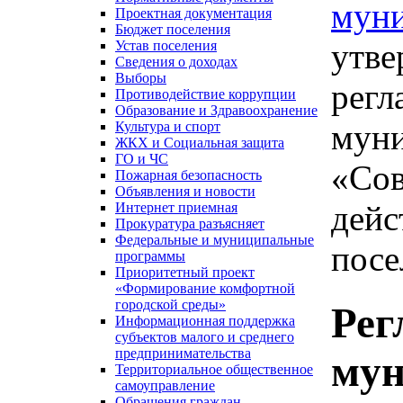
муни
Проектная документация
Бюджет поселения
утве
Устав поселения
Сведения о доходах
Выборы
регл
Противодействие коррупции
Образование и Здравоохранение
муни
Культура и спорт
ЖКХ и Социальная защита
ГО и ЧС
«Сов
Пожарная безопасность
Объявления и новости
дейс
Интернет приемная
Прокуратура разъясняет
Федеральные и муниципальные
посе
программы
Приоритетный проект
«Формирование комфортной
городской среды»
Рег
Информационная поддержка
субъектов малого и среднего
предпринимательства
мун
Территориальное общественное
самоуправление
Обращения граждан