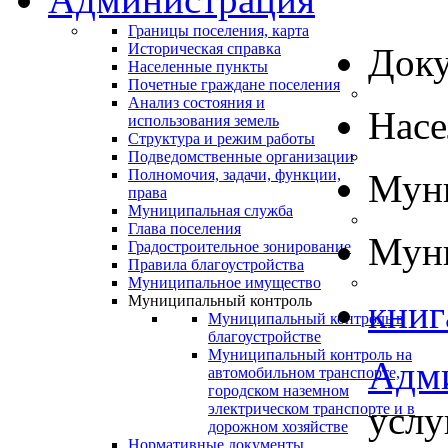
Границы поселения, карта
Историческая справка
Док
Населенные пункты
Почетные граждане поселения
Анализ состояния и
Нас
использования земель
Структура и режим работы
Подведомственные организации
Полномочия, задачи, функции,
Муни
права
Муниципальная служба
Глава поселения
Муни
Градостроительное зонирование
Правила благоустройства
Муниципальное имущество
Муниципальный контроль
книг
Муниципальный контроль в
благоустройстве
Муниципальный контроль на
Адм
автомобильном транспорте,
городском наземном
услу
электрическом транспорте и в
дорожном хозяйстве
Нормативные документы