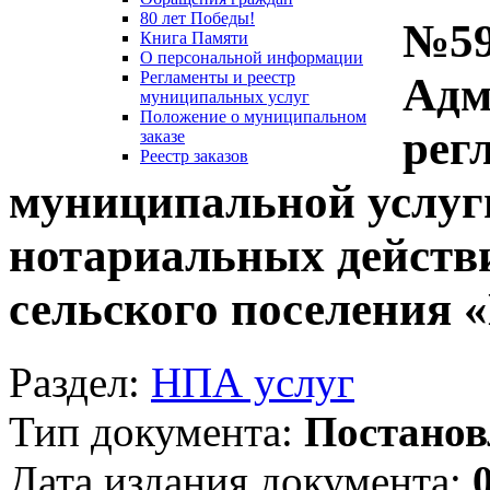
80 лет Победы!
№59
Книга Памяти
О персональной информации
Регламенты и реестр
Адм
муниципальных услуг
Положение о муниципальном
рег
заказе
Реестр заказов
муниципальной услуг
нотариальных действ
сельского поселения 
Раздел:
НПА услуг
Тип документа:
Постанов
Дата издания документа: