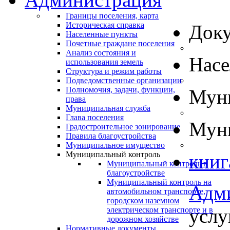
Границы поселения, карта
Историческая справка
Док
Населенные пункты
Почетные граждане поселения
Анализ состояния и
Нас
использования земель
Структура и режим работы
Подведомственные организации
Полномочия, задачи, функции,
Муни
права
Муниципальная служба
Глава поселения
Муни
Градостроительное зонирование
Правила благоустройства
Муниципальное имущество
Муниципальный контроль
книг
Муниципальный контроль в
благоустройстве
Муниципальный контроль на
Адм
автомобильном транспорте,
городском наземном
услу
электрическом транспорте и в
дорожном хозяйстве
Нормативные документы