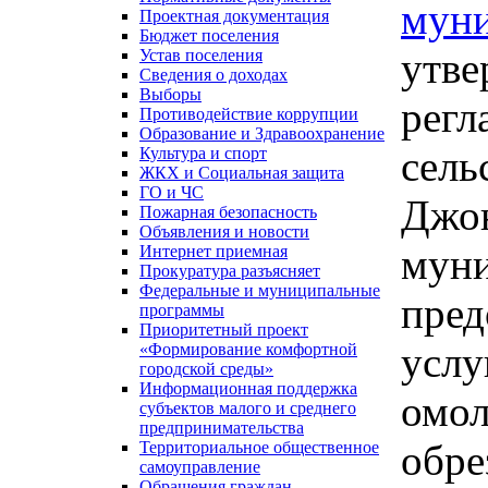
муни
Проектная документация
Бюджет поселения
утве
Устав поселения
Сведения о доходах
Выборы
регл
Противодействие коррупции
Образование и Здравоохранение
сель
Культура и спорт
ЖКХ и Социальная защита
ГО и ЧС
Джон
Пожарная безопасность
Объявления и новости
муни
Интернет приемная
Прокуратура разъясняет
Федеральные и муниципальные
пред
программы
Приоритетный проект
услу
«Формирование комфортной
городской среды»
Информационная поддержка
омо
субъектов малого и среднего
предпринимательства
обре
Территориальное общественное
самоуправление
Обращения граждан