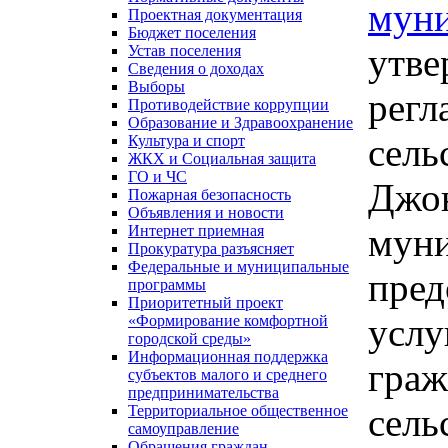
муни
Проектная документация
Бюджет поселения
утве
Устав поселения
Сведения о доходах
Выборы
регл
Противодействие коррупции
Образование и Здравоохранение
сель
Культура и спорт
ЖКХ и Социальная защита
ГО и ЧС
Джон
Пожарная безопасность
Объявления и новости
муни
Интернет приемная
Прокуратура разъясняет
Федеральные и муниципальные
пред
программы
Приоритетный проект
услу
«Формирование комфортной
городской среды»
Информационная поддержка
граж
субъектов малого и среднего
предпринимательства
сель
Территориальное общественное
самоуправление
Обращения граждан