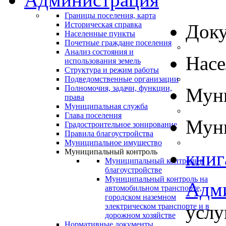
Границы поселения, карта
Историческая справка
Док
Населенные пункты
Почетные граждане поселения
Анализ состояния и
Нас
использования земель
Структура и режим работы
Подведомственные организации
Полномочия, задачи, функции,
Муни
права
Муниципальная служба
Глава поселения
Муни
Градостроительное зонирование
Правила благоустройства
Муниципальное имущество
Муниципальный контроль
книг
Муниципальный контроль в
благоустройстве
Муниципальный контроль на
Адм
автомобильном транспорте,
городском наземном
услу
электрическом транспорте и в
дорожном хозяйстве
Нормативные документы