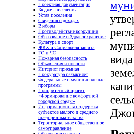
муни
Проектная документация
Бюджет поселения
утве
Устав поселения
Сведения о доходах
Выборы
регл
Противодействие коррупции
Образование и Здравоохранение
муни
Культура и спорт
ЖКХ и Социальная защита
ГО и ЧС
вида
Пожарная безопасность
Объявления и новости
земе
Интернет приемная
Прокуратура разъясняет
Федеральные и муниципальные
капи
программы
Приоритетный проект
сель
«Формирование комфортной
городской среды»
Информационная поддержка
Джо
субъектов малого и среднего
предпринимательства
Территориальное общественное
самоуправление
Обращения граждан