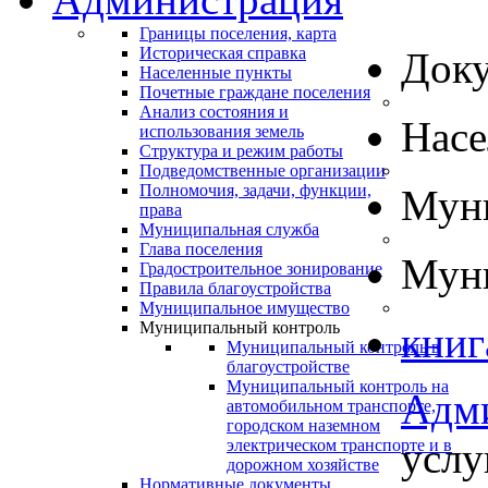
Границы поселения, карта
Историческая справка
Док
Населенные пункты
Почетные граждане поселения
Анализ состояния и
Нас
использования земель
Структура и режим работы
Подведомственные организации
Полномочия, задачи, функции,
Муни
права
Муниципальная служба
Глава поселения
Муни
Градостроительное зонирование
Правила благоустройства
Муниципальное имущество
Муниципальный контроль
книг
Муниципальный контроль в
благоустройстве
Муниципальный контроль на
Адм
автомобильном транспорте,
городском наземном
услу
электрическом транспорте и в
дорожном хозяйстве
Нормативные документы