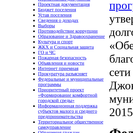
про
Проектная документация
Бюджет поселения
утве
Устав поселения
Сведения о доходах
Выборы
долг
Противодействие коррупции
Образование и Здравоохранение
«Обе
Культура и спорт
ЖКХ и Социальная защита
ГО и ЧС
благ
Пожарная безопасность
Объявления и новости
сети
Интернет приемная
Прокуратура разъясняет
Федеральные и муниципальные
Джон
программы
Приоритетный проект
муни
«Формирование комфортной
городской среды»
Информационная поддержка
2015
субъектов малого и среднего
предпринимательства
Территориальное общественное
самоуправление
Обращения граждан