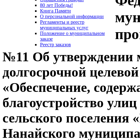
Фед
80 лет Победы!
Книга Памяти
му
О персональной информации
Регламенты и реестр
муниципальных услуг
пр
Положение о муниципальном
заказе
Реестр заказов
№11 Об утверждении
долгосрочной целево
«Обеспечение, содержа
благоустройство улиц
сельского поселения 
Нанайского муниципа