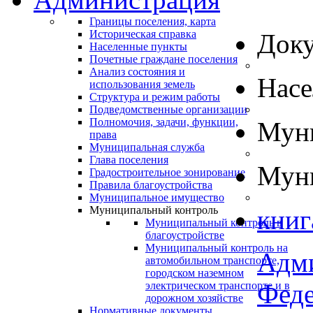
Границы поселения, карта
Историческая справка
Док
Населенные пункты
Почетные граждане поселения
Анализ состояния и
Нас
использования земель
Структура и режим работы
Подведомственные организации
Полномочия, задачи, функции,
Муни
права
Муниципальная служба
Глава поселения
Муни
Градостроительное зонирование
Правила благоустройства
Муниципальное имущество
Муниципальный контроль
книг
Муниципальный контроль в
благоустройстве
Муниципальный контроль на
Адм
автомобильном транспорте,
городском наземном
Феде
электрическом транспорте и в
дорожном хозяйстве
Нормативные документы