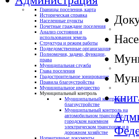
Границы поселения, карта
Историческая справка
Док
Населенные пункты
Почетные граждане поселения
Анализ состояния и
Нас
использования земель
Структура и режим работы
Подведомственные организации
Полномочия, задачи, функции,
Муни
права
Муниципальная служба
Глава поселения
Муни
Градостроительное зонирование
Правила благоустройства
Муниципальное имущество
Муниципальный контроль
книг
Муниципальный контроль в
благоустройстве
Муниципальный контроль на
Адм
автомобильном транспорте,
городском наземном
Феде
электрическом транспорте и в
дорожном хозяйстве
Нормативные документы