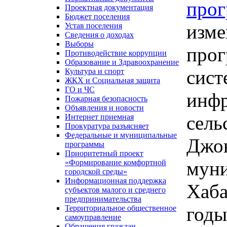
про
Проектная документация
Бюджет поселения
изме
Устав поселения
Сведения о доходах
Выборы
прог
Противодействие коррупции
Образование и Здравоохранение
сист
Культура и спорт
ЖКХ и Социальная защита
ГО и ЧС
инфр
Пожарная безопасность
Объявления и новости
сель
Интернет приемная
Прокуратура разъясняет
Федеральные и муниципальные
Джон
программы
Приоритетный проект
муни
«Формирование комфортной
городской среды»
Информационная поддержка
Хаба
субъектов малого и среднего
предпринимательства
годы
Территориальное общественное
самоуправление
Обращения граждан