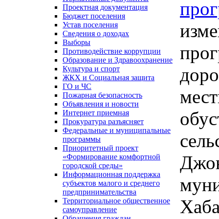
про
Проектная документация
Бюджет поселения
изме
Устав поселения
Сведения о доходах
Выборы
про
Противодействие коррупции
Образование и Здравоохранение
доро
Культура и спорт
ЖКХ и Социальная защита
ГО и ЧС
мест
Пожарная безопасность
Объявления и новости
обус
Интернет приемная
Прокуратура разъясняет
Федеральные и муниципальные
сель
программы
Приоритетный проект
Джон
«Формирование комфортной
городской среды»
Информационная поддержка
муни
субъектов малого и среднего
предпринимательства
Хаба
Территориальное общественное
самоуправление
Обращения граждан