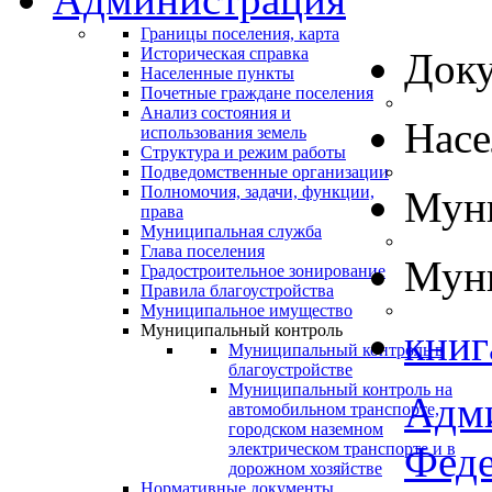
Границы поселения, карта
Историческая справка
Док
Населенные пункты
Почетные граждане поселения
Анализ состояния и
Нас
использования земель
Структура и режим работы
Подведомственные организации
Полномочия, задачи, функции,
Муни
права
Муниципальная служба
Глава поселения
Муни
Градостроительное зонирование
Правила благоустройства
Муниципальное имущество
Муниципальный контроль
книг
Муниципальный контроль в
благоустройстве
Муниципальный контроль на
Адм
автомобильном транспорте,
городском наземном
Феде
электрическом транспорте и в
дорожном хозяйстве
Нормативные документы