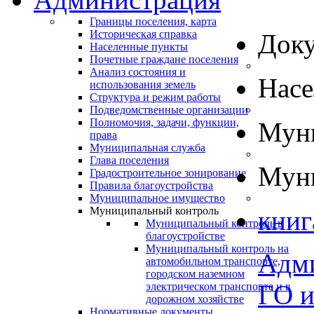
Границы поселения, карта
Историческая справка
Док
Населенные пункты
Почетные граждане поселения
Анализ состояния и
Нас
использования земель
Структура и режим работы
Подведомственные организации
Полномочия, задачи, функции,
Муни
права
Муниципальная служба
Глава поселения
Муни
Градостроительное зонирование
Правила благоустройства
Муниципальное имущество
Муниципальный контроль
книг
Муниципальный контроль в
благоустройстве
Муниципальный контроль на
Адм
автомобильном транспорте,
городском наземном
ГО 
электрическом транспорте и в
дорожном хозяйстве
Нормативные документы