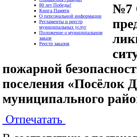
№7 
80 лет Победы!
Книга Памяти
О персональной информации
пре
Регламенты и реестр
муниципальных услуг
Положение о муниципальном
лик
заказе
Реестр заказов
сит
пожарной безопасност
поселения «Посёлок 
муниципального райо
Отпечатать