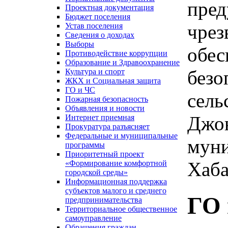
пред
Проектная документация
Бюджет поселения
чрез
Устав поселения
Сведения о доходах
Выборы
обес
Противодействие коррупции
Образование и Здравоохранение
безо
Культура и спорт
ЖКХ и Социальная защита
ГО и ЧС
сель
Пожарная безопасность
Объявления и новости
Джон
Интернет приемная
Прокуратура разъясняет
Федеральные и муниципальные
муни
программы
Приоритетный проект
Хаба
«Формирование комфортной
городской среды»
Информационная поддержка
субъектов малого и среднего
ГО 
предпринимательства
Территориальное общественное
самоуправление
Обращения граждан