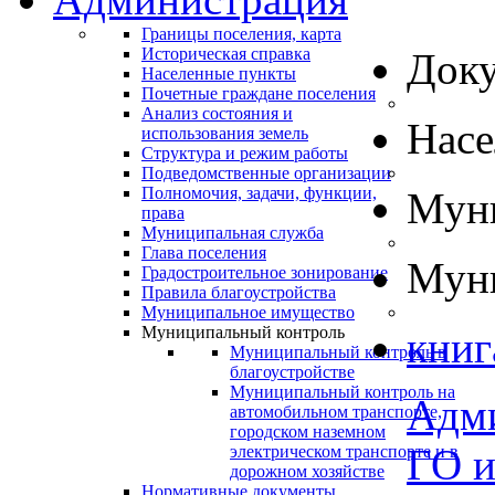
Границы поселения, карта
Историческая справка
Док
Населенные пункты
Почетные граждане поселения
Анализ состояния и
Нас
использования земель
Структура и режим работы
Подведомственные организации
Полномочия, задачи, функции,
Муни
права
Муниципальная служба
Глава поселения
Муни
Градостроительное зонирование
Правила благоустройства
Муниципальное имущество
Муниципальный контроль
книг
Муниципальный контроль в
благоустройстве
Муниципальный контроль на
Адм
автомобильном транспорте,
городском наземном
ГО 
электрическом транспорте и в
дорожном хозяйстве
Нормативные документы