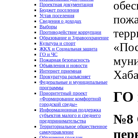
обес
Проектная документация
Бюджет поселения
пожа
Устав поселения
Сведения о доходах
Выборы
терр
Противодействие коррупции
Образование и Здравоохранение
«Пос
Культура и спорт
ЖКХ и Социальная защита
ГО и ЧС
муни
Пожарная безопасность
Объявления и новости
Хаба
Интернет приемная
Прокуратура разъясняет
Федеральные и муниципальные
программы
ГО 
Приоритетный проект
«Формирование комфортной
городской среды»
Информационная поддержка
№8 
субъектов малого и среднего
предпринимательства
Территориальное общественное
пер
самоуправление
Обращения граждан