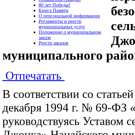
80 лет Победы!
без
Книга Памяти
О персональной информации
сел
Регламенты и реестр
муниципальных услуг
Положение о муниципальном
Джо
заказе
Реестр заказов
муниципального райо
Отпечатать
В соответствии со статьей
декабря 1994 г. № 69-ФЗ 
руководствуясь Уставом с
Джонка» Нанайского мун