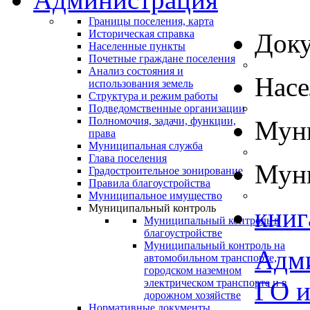
Границы поселения, карта
Историческая справка
Док
Населенные пункты
Почетные граждане поселения
Анализ состояния и
Нас
использования земель
Структура и режим работы
Подведомственные организации
Полномочия, задачи, функции,
Муни
права
Муниципальная служба
Глава поселения
Муни
Градостроительное зонирование
Правила благоустройства
Муниципальное имущество
Муниципальный контроль
книг
Муниципальный контроль в
благоустройстве
Муниципальный контроль на
Адм
автомобильном транспорте,
городском наземном
ГО 
электрическом транспорте и в
дорожном хозяйстве
Нормативные документы