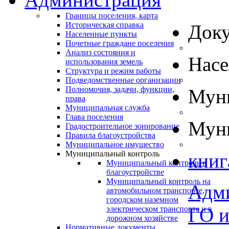
Границы поселения, карта
Историческая справка
Док
Населенные пункты
Почетные граждане поселения
Анализ состояния и
Нас
использования земель
Структура и режим работы
Подведомственные организации
Полномочия, задачи, функции,
Муни
права
Муниципальная служба
Глава поселения
Муни
Градостроительное зонирование
Правила благоустройства
Муниципальное имущество
Муниципальный контроль
книг
Муниципальный контроль в
благоустройстве
Муниципальный контроль на
Адм
автомобильном транспорте,
городском наземном
ГО 
электрическом транспорте и в
дорожном хозяйстве
Нормативные документы