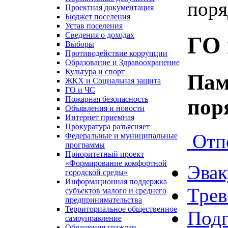
поря
Проектная документация
Бюджет поселения
Устав поселения
Сведения о доходах
ГО 
Выборы
Противодействие коррупции
Образование и Здравоохранение
Культура и спорт
Пам
ЖКХ и Социальная защита
ГО и ЧС
Пожарная безопасность
пор
Объявления и новости
Интернет приемная
Прокуратура разъясняет
Отп
Федеральные и муниципальные
программы
Приоритетный проект
«Формирование комфортной
Эвак
городской среды»
Информационная поддержка
Тре
субъектов малого и среднего
предпринимательства
Территориальное общественное
Подг
самоуправление
Обращения граждан