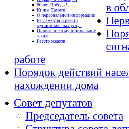
в об
80 лет Победы!
Книга Памяти
О персональной информации
Перв
Регламенты и реестр
муниципальных услуг
Поря
Положение о муниципальном
заказе
Реестр заказов
сигн
работе
Порядок действий насе
нахождении дома
Совет депутатов
Председатель совета
Структура совета деп