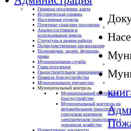
Границы поселения, карта
Историческая справка
Док
Населенные пункты
Почетные граждане поселения
Анализ состояния и
Нас
использования земель
Структура и режим работы
Подведомственные организации
Полномочия, задачи, функции,
Муни
права
Муниципальная служба
Глава поселения
Муни
Градостроительное зонирование
Правила благоустройства
Муниципальное имущество
Муниципальный контроль
книг
Муниципальный контроль в
благоустройстве
Муниципальный контроль на
Адм
автомобильном транспорте,
городском наземном
Пожа
электрическом транспорте и в
дорожном хозяйстве
Нормативные документы