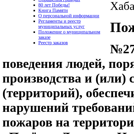
Хаба
80 лет Победы!
Книга Памяти
О персональной информации
Регламенты и реестр
Пож
муниципальных услуг
Положение о муниципальном
заказе
Реестр заказов
№27
поведения людей, пор
производства и (или)
(территорий), обеспе
нарушений требований
пожаров на территори