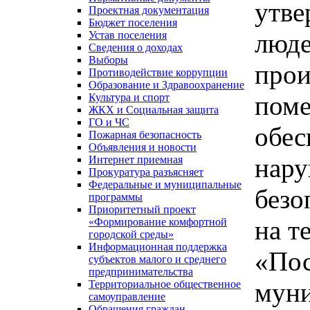
утве
Проектная документация
Бюджет поселения
люде
Устав поселения
Сведения о доходах
Выборы
прои
Противодействие коррупции
Образование и Здравоохранение
поме
Культура и спорт
ЖКХ и Социальная защита
ГО и ЧС
обес
Пожарная безопасность
Объявления и новости
нару
Интернет приемная
Прокуратура разъясняет
Федеральные и муниципальные
безо
программы
Приоритетный проект
на т
«Формирование комфортной
городской среды»
Информационная поддержка
«Пос
субъектов малого и среднего
предпринимательства
муни
Территориальное общественное
самоуправление
Обращения граждан