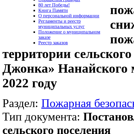
80 лет Победы!
пож
Книга Памяти
О персональной информации
сни
Регламенты и реестр
муниципальных услуг
Положение о муниципальном
пож
заказе
Реестр заказов
территории сельского
Джонка» Нанайского 
2022 году
Раздел:
Пожарная безопас
Тип документа:
Постанов
сельского поселения