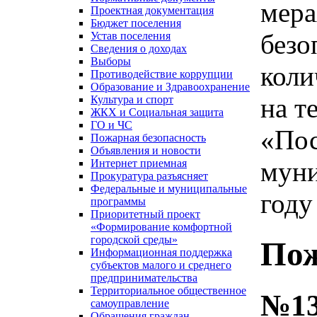
мера
Проектная документация
Бюджет поселения
безо
Устав поселения
Сведения о доходах
Выборы
коли
Противодействие коррупции
Образование и Здравоохранение
на т
Культура и спорт
ЖКХ и Социальная защита
ГО и ЧС
«Пос
Пожарная безопасность
Объявления и новости
муни
Интернет приемная
Прокуратура разъясняет
Федеральные и муниципальные
году
программы
Приоритетный проект
«Формирование комфортной
городской среды»
Пож
Информационная поддержка
субъектов малого и среднего
предпринимательства
Территориальное общественное
№13
самоуправление
Обращения граждан