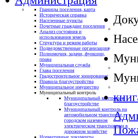
Границы поселения, карта
Историческая справка
Док
Населенные пункты
Почетные граждане поселения
Анализ состояния и
Нас
использования земель
Структура и режим работы
Подведомственные организации
Полномочия, задачи, функции,
Муни
права
Муниципальная служба
Глава поселения
Муни
Градостроительное зонирование
Правила благоустройства
Муниципальное имущество
Муниципальный контроль
книг
Муниципальный контроль в
благоустройстве
Муниципальный контроль на
Адм
автомобильном транспорте,
городском наземном
Пожа
электрическом транспорте и в
дорожном хозяйстве
Нормативные документы