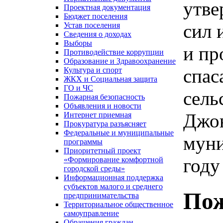
утве
Проектная документация
Бюджет поселения
сил 
Устав поселения
Сведения о доходах
Выборы
и пр
Противодействие коррупции
Образование и Здравоохранение
спас
Культура и спорт
ЖКХ и Социальная защита
ГО и ЧС
сель
Пожарная безопасность
Объявления и новости
Джон
Интернет приемная
Прокуратура разъясняет
Федеральные и муниципальные
муни
программы
Приоритетный проект
году
«Формирование комфортной
городской среды»
Информационная поддержка
субъектов малого и среднего
Пож
предпринимательства
Территориальное общественное
самоуправление
Обращения граждан