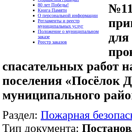
№11
80 лет Победы!
Книга Памяти
О персональной информации
при
Регламенты и реестр
муниципальных услуг
Положение о муниципальном
для
заказе
Реестр заказов
про
спасательных работ н
поселения «Посёлок 
муниципального район
Раздел:
Пожарная безопас
Тип документа:
Постанов