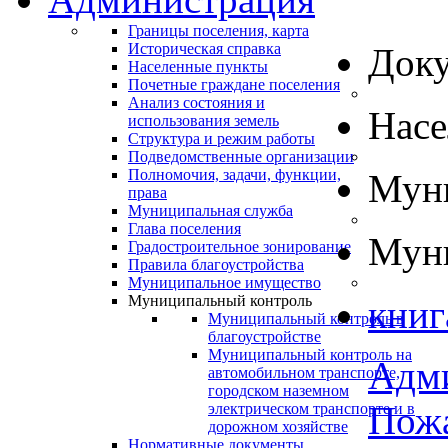
Границы поселения, карта
Историческая справка
Док
Населенные пункты
Почетные граждане поселения
Анализ состояния и
Нас
использования земель
Структура и режим работы
Подведомственные организации
Полномочия, задачи, функции,
Муни
права
Муниципальная служба
Глава поселения
Муни
Градостроительное зонирование
Правила благоустройства
Муниципальное имущество
Муниципальный контроль
книг
Муниципальный контроль в
благоустройстве
Муниципальный контроль на
Адм
автомобильном транспорте,
городском наземном
Пожа
электрическом транспорте и в
дорожном хозяйстве
Нормативные документы